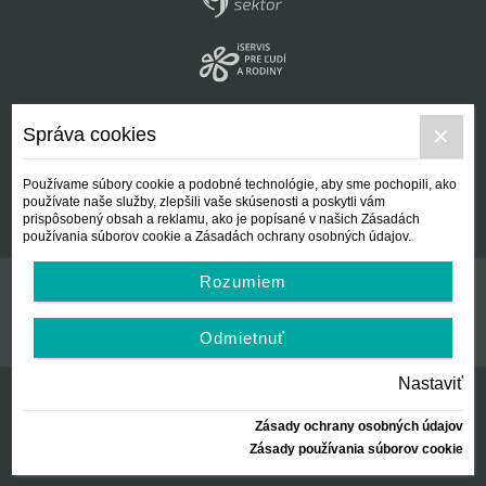
Správa cookies
Používame súbory cookie a podobné technológie, aby sme pochopili, ako
používate naše služby, zlepšili vaše skúsenosti a poskytli vám
prispôsobený obsah a reklamu, ako je popísané v našich Zásadách
používania súborov cookie a Zásadách ochrany osobných údajov.
Rozumiem
Kontakt
Všeobecné podmienky
Odmietnuť
Nastaviť
Zásady ochrany osobných údajov
© Centrálna nezisková spoločnosť | since 2012
Zásady používania súborov cookie
created by:
AZARA, s.r.o.
2026