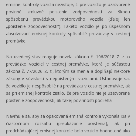
emisnej kontroly vozidla nezisťuje, či pre vozidlo je uzatvorené
povinné zmluvné poistenie zodpovednosti za škodu
spôsobenú prevádzkou motorového vozidla (ďalej len
„poistenie zodpovednosti“). Takéto vozidlo je po úspešnom
absolvovaní emisnej kontroly spôsobilé prevádzky v cestnej
premávke.
Na uvedený stav reaguje novela zákona č. 106/2018 Z. z. o
prevádzke vozidiel v cestnej premávke, ktorá je súčasťou
zákona č. 77/2026 Z. z., ktorým sa menia a dopĺňajú niektoré
zákony v súvislosti s nepoistenými vozidlami. Ustanovuje sa,
že vozidlo je nespôsobilé na prevádzku v cestnej premávke, ak
sa pri emisnej kontrole zistilo, že pre vozidlo nie je uzatvorené
poistenie zodpovednosti, ak takej povinnosti podlieha.
Navrhuje sa, aby sa opakovaná emisná kontrola vykonala iba v
čiastočnom rozsahu (preukázanie poistenia), ak pri
predchádzajúcej emisnej kontrole bolo vozidlo hodnotené ako