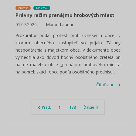
protest
Majetok
Právny režim prenájmu hrobových miest
01.07.2026
Martin Laurinc
Prokurátor podal protest proti uzneseniu obce, v
ktorom obecného zastupiteľstvo prijalo Zásady
hospodárenia s majetkom obce. V dokumente obec
vymedzila ako dôvod hodný osobitného zreteľa pri
nájme majetku obce „prenájom hrobového miesta
na pohrebiskách obce podľa osobitného predpisu“.
Čítať viac
Pred.
1
...
138
Ďalšie