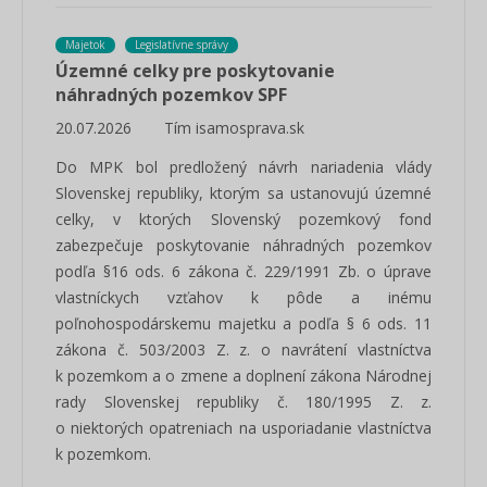
Majetok
Legislatívne správy
Územné celky pre poskytovanie
náhradných pozemkov SPF
20.07.2026
Tím isamosprava.sk
Do MPK bol predložený návrh nariadenia vlády
Slovenskej republiky, ktorým sa ustanovujú územné
celky, v ktorých Slovenský pozemkový fond
zabezpečuje poskytovanie náhradných pozemkov
podľa §16 ods. 6 zákona č. 229/1991 Zb. o úprave
vlastníckych vzťahov k pôde a inému
poľnohospodárskemu majetku a podľa § 6 ods. 11
zákona č. 503/2003 Z. z. o navrátení vlastníctva
k pozemkom a o zmene a doplnení zákona Národnej
rady Slovenskej republiky č. 180/1995 Z. z.
o niektorých opatreniach na usporiadanie vlastníctva
k pozemkom.