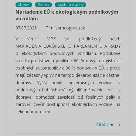
Majetok
Doprava
Legislatívne správy
Nariadenie EÚ k ekologickým podnikovým
vozidlám
07.07.2026
Tím isamosprava.sk
V rámci MPK bol predložený návrh
NARIADENIA EURÓPSKEHO PARLAMENTU A RADY
o ekologických podnikových vozidlách. Podnikové
vozidlá predstavujú približne 60 % nových registrácií
osobných automobilov a 90 % dodávok v EÚ, a preto
majú zásadný vplyv na tempo dekarbonizácie cestnej
dopravy. Vyšší podiel bezemisných vozidiel v
podnikových flotilách má urýchliť znižovanie emisií v
doprave, obmedziť závislosť od fosílnych palív a
zároveň zvýšiť dostupnosť ekologických vozidiel na
sekundárnom trhu.
Čítať viac