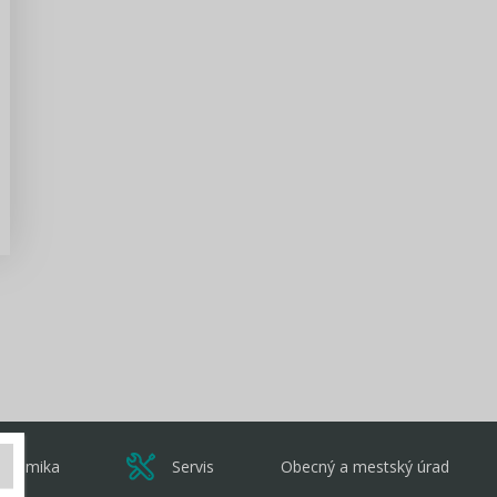
Pripravili sme prehľadný manál pre
kandidátov na funkciu poslanca a
predsedu VÚC v komunálnych...
Zisti viac
onomika
Servis
Obecný a mestský úrad