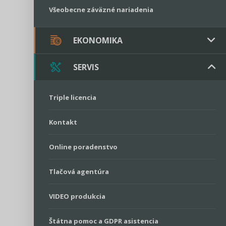
Všeobecne záväzné nariadenia
EKONOMIKA
SERVIS
Verejné obstarávanie
Majetok / Rozpočet
Triple licencia
Majetok
Sociálne podniky
Kontakt
Rozpočet
Štátna pomoc
Online poradenstvo
Tlačová agentúra
VIDEO produkcia
Štátna pomoc a GDPR asistencia