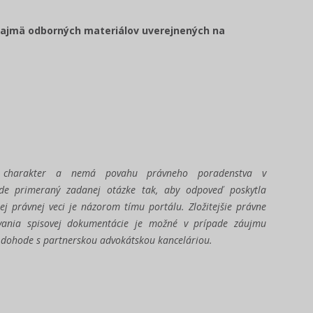
ajmä odborných materiálov uverejnených na
ný charakter a nemá povahu právneho poradenstva v
ude primeraný zadanej otázke tak, aby odpoveď poskytla
ej právnej veci je názorom tímu portálu. Zložitejšie právne
vania spisovej dokumentácie je možné v prípade záujmu
o dohode s partnerskou advokátskou kanceláriou.