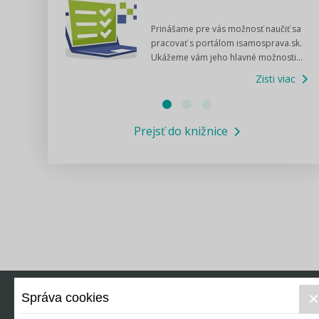
dný manuál pre
Prinášame pre vás možnosť naučiť sa
 poslanca obce,
pracovať s portálom isamosprava.sk.
v...
Ukážeme vám jeho hlavné možnosti...
Zisti viac
Zisti viac
Prejsť do knižnice
Správa cookies
Právo
Ek