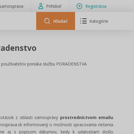
isamosprava
Prihlásiť
Registrácia
Hľadať
Kategórie
radenstvo
ých používateľov ponúka službu PORADENSTVA
h otázok z oblasti samosprávy
prostredníctvom emailu
.
amosprava.sk informovaný o možnosti spracovania riešenia.
eľne aj s popisom dátumov, kedy k udalostiam došlo.