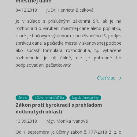
miestnej dane
04.12.2018
JUDr. Henrieta Bicáková
Je v súlade s príslušnými zákonmi SR, ak je na
rozhodnutí o vyrubení miestnej dane alebo poplatku,
ktoré je tlačovým výstupom z používaného IS, podpis
správcu dane a pečiatka mesta v skenovanej podobe
ako súčasť formulára rozhodnutia, t.j. vytlačené
rozhodnutie je už úplné, nie je potrebné ho
podpisovať ani pečiatkovať?
Čítať viac
Servis
eGovernment/eDáta
Legislatívne správy
Zákon proti byrokracii s prehľadom
dotknutých oblastí
13.09.2018
Mgr. Monika Ivanová
Od 1. septembra je účinný zákon č. 177/2018 Z. z. o