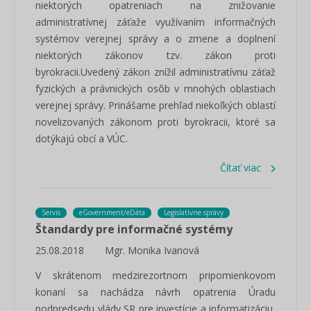
niektorých opatreniach na znižovanie
administratívnej záťaže využívaním informačných
systémov verejnej správy a o zmene a doplnení
niektorých zákonov tzv. zákon proti
byrokracii.Uvedený zákon znížil administratívnu záťaž
fyzických a právnických osôb v mnohých oblastiach
verejnej správy. Prinášame prehľad niekoľkých oblastí
novelizovaných zákonom proti byrokracii, ktoré sa
dotýkajú obcí a VÚC.
Čítať viac
Servis
eGovernment/eDáta
Legislatívne správy
Štandardy pre informačné systémy
25.08.2018
Mgr. Monika Ivanová
V skrátenom medzirezortnom pripomienkovom
konaní sa nachádza návrh opatrenia Úradu
podpredsedu vlády SR pre investície a informatizáciu,