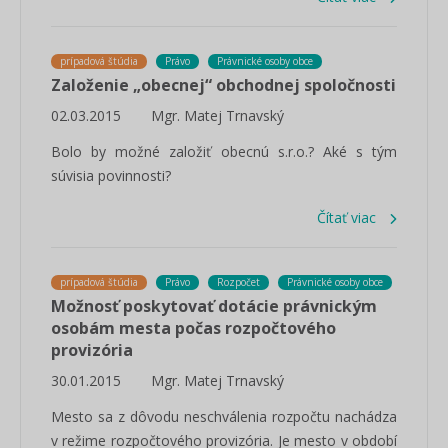
prípadová štúdia
Právo
Právnické osoby obce
Založenie „obecnej“ obchodnej spoločnosti
02.03.2015
Mgr. Matej Trnavský
Bolo by možné založiť obecnú s.r.o.? Aké s tým
súvisia povinnosti?
Čítať viac
prípadová štúdia
Právo
Rozpočet
Právnické osoby obce
Možnosť poskytovať dotácie právnickým
osobám mesta počas rozpočtového
provizória
30.01.2015
Mgr. Matej Trnavský
Mesto sa z dôvodu neschválenia rozpočtu nachádza
v režime rozpočtového provizória. Je mesto v období