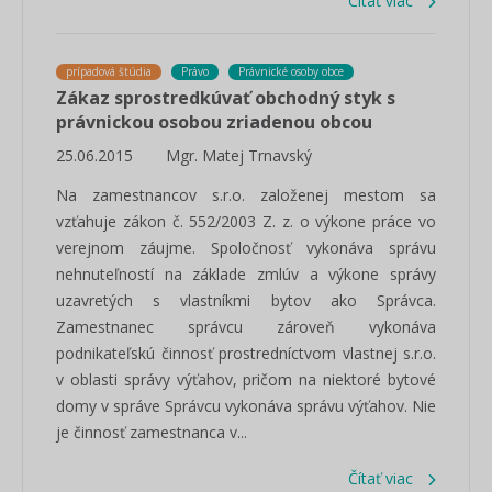
Čítať viac
prípadová štúdia
Právo
Právnické osoby obce
Zákaz sprostredkúvať obchodný styk s
právnickou osobou zriadenou obcou
25.06.2015
Mgr. Matej Trnavský
Na zamestnancov s.r.o. založenej mestom sa
vzťahuje zákon č. 552/2003 Z. z. o výkone práce vo
verejnom záujme. Spoločnosť vykonáva správu
nehnuteľností na základe zmlúv a výkone správy
uzavretých s vlastníkmi bytov ako Správca.
Zamestnanec správcu zároveň vykonáva
podnikateľskú činnosť prostredníctvom vlastnej s.r.o.
v oblasti správy výťahov, pričom na niektoré bytové
domy v správe Správcu vykonáva správu výťahov. Nie
je činnosť zamestnanca v...
Čítať viac