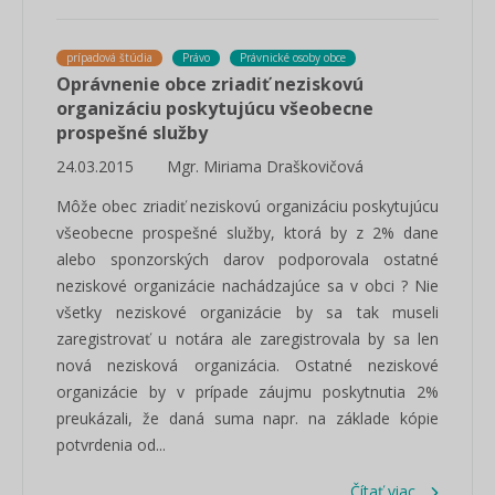
prípadová štúdia
Právo
Právnické osoby obce
Oprávnenie obce zriadiť neziskovú
organizáciu poskytujúcu všeobecne
prospešné služby
24.03.2015
Mgr. Miriama Draškovičová
Môže obec zriadiť neziskovú organizáciu poskytujúcu
všeobecne prospešné služby, ktorá by z 2% dane
alebo sponzorských darov podporovala ostatné
neziskové organizácie nachádzajúce sa v obci ? Nie
všetky neziskové organizácie by sa tak museli
zaregistrovať u notára ale zaregistrovala by sa len
nová nezisková organizácia. Ostatné neziskové
organizácie by v prípade záujmu poskytnutia 2%
preukázali, že daná suma napr. na základe kópie
potvrdenia od...
Čítať viac