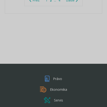
Pred.
1
2
...
4
Ďalšie
Právo
Ekonomika
Servis