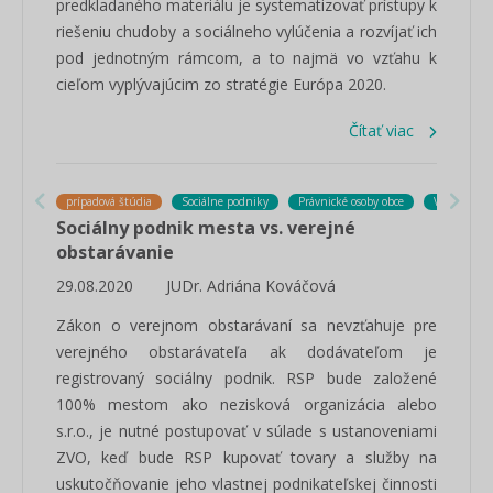
predkladaného materiálu je systematizovať prístupy k
riešeniu chudoby a sociálneho vylúčenia a rozvíjať ich
pod jednotným rámcom, a to najmä vo vzťahu k
cieľom vyplývajúcim zo stratégie Európa 2020.
Čítať viac
prípadová štúdia
Sociálne podniky
Právnické osoby obce
Verejné obs
Sociálny podnik mesta vs. verejné
obstarávanie
29.08.2020
JUDr. Adriána Kováčová
Zákon o verejnom obstarávaní sa nevzťahuje pre
verejného obstarávateľa ak dodávateľom je
registrovaný sociálny podnik. RSP bude založené
100% mestom ako nezisková organizácia alebo
s.r.o., je nutné postupovať v súlade s ustanoveniami
ZVO, keď bude RSP kupovať tovary a služby na
uskutočňovanie jeho vlastnej podnikateľskej činnosti