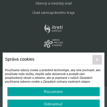
Obecný a mestský úrad
Úrad samosprávneho kraja
Správa cookies
Používame súbory cookie a podobné technológie, aby sme pochopili, ako
používate naše služby, zlepšili vaše skúsenosti a poskytli vám
prispôsobený obsah a reklamu, ako je popísané v našich Zásadách
používania súborov cookie a Zásadách ochrany osobných údajov.
Rozumiem
Kontakt
Všeobecné podmienky
Odmietnuť