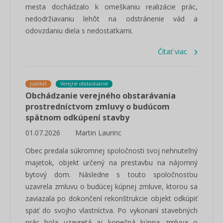
mesta dochádzalo k omeškaniu realizácie prác,
nedodržiavaniu lehôt na odstránenie vád a
odovzdaniu diela s nedostatkami.
Čítať viac
judikát
Verejné obstarávanie
Obchádzanie verejného obstarávania
prostredníctvom zmluvy o budúcom
spätnom odkúpení stavby
01.07.2026
Martin Laurinc
Obec predala súkromnej spoločnosti svoj nehnuteľný
majetok, objekt určený na prestavbu na nájomný
bytový dom. Následne s touto spoločnosťou
uzavrela zmluvu o budúcej kúpnej zmluve, ktorou sa
zaviazala po dokončení rekonštrukcie objekt odkúpiť
späť do svojho vlastníctva. Po vykonaní stavebných
prác bola uzavretá aj konečná kúpna zmluva o