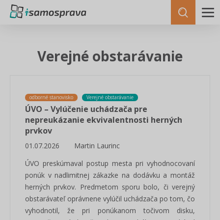
Verejné obstarávanie
odborné stanovisko
Verejné obstarávanie
ÚVO – Vylúčenie uchádzača pre
nepreukázanie ekvivalentnosti herných
prvkov
01.07.2026
Martin Laurinc
ÚVO preskúmaval postup mesta pri vyhodnocovaní
ponúk v nadlimitnej zákazke na dodávku a montáž
herných prvkov. Predmetom sporu bolo, či verejný
obstarávateľ oprávnene vylúčil uchádzača po tom, čo
vyhodnotil, že pri ponúkanom točivom disku,