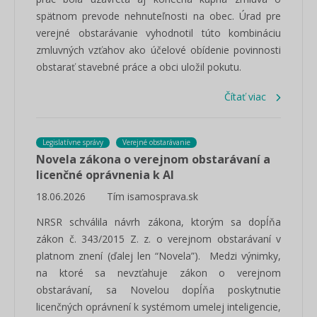
spätnom prevode nehnuteľnosti na obec. Úrad pre
verejné obstarávanie vyhodnotil túto kombináciu
zmluvných vzťahov ako účelové obídenie povinnosti
obstarať stavebné práce a obci uložil pokutu.
Čítať viac
Legislatívne správy
Verejné obstarávanie
Novela zákona o verejnom obstarávaní a
licenčné oprávnenia k AI
18.06.2026
Tím isamosprava.sk
NRSR schválila návrh zákona, ktorým sa dopĺňa
zákon č. 343/2015 Z. z. o verejnom obstarávaní v
platnom znení (ďalej len “Novela”). Medzi výnimky,
na ktoré sa nevzťahuje zákon o verejnom
obstarávaní, sa Novelou dopĺňa poskytnutie
licenčných oprávnení k systémom umelej inteligencie,