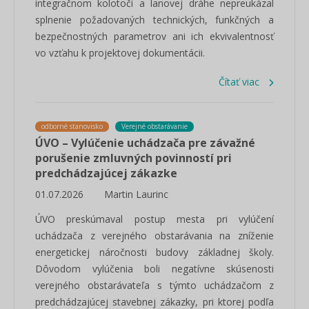
integračnom kolotoči a lanovej dráhe nepreukázal
splnenie požadovaných technických, funkčných a
bezpečnostných parametrov ani ich ekvivalentnosť
vo vzťahu k projektovej dokumentácii.
Čítať viac
odborné stanovisko
Verejné obstarávanie
ÚVO – Vylúčenie uchádzača pre závažné
porušenie zmluvných povinností pri
predchádzajúcej zákazke
01.07.2026
Martin Laurinc
ÚVO preskúmaval postup mesta pri vylúčení
uchádzača z verejného obstarávania na zníženie
energetickej náročnosti budovy základnej školy.
Dôvodom vylúčenia boli negatívne skúsenosti
verejného obstarávateľa s týmto uchádzačom z
predchádzajúcej stavebnej zákazky, pri ktorej podľa