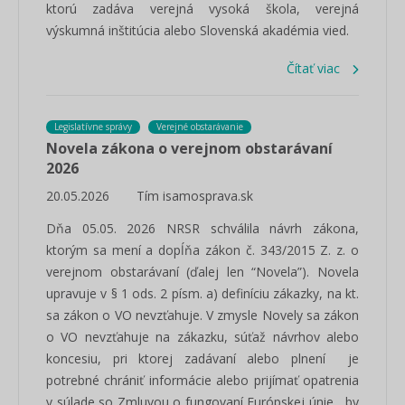
ktorú zadáva verejná vysoká škola, verejná
výskumná inštitúcia alebo Slovenská akadémia vied.
Čítať viac
Legislatívne správy
Verejné obstarávanie
Novela zákona o verejnom obstarávaní
2026
20.05.2026
Tím isamosprava.sk
Dňa 05.05. 2026 NRSR schválila návrh zákona,
ktorým sa mení a dopĺňa zákon č. 343/2015 Z. z. o
verejnom obstarávaní (ďalej len “Novela”). Novela
upravuje v § 1 ods. 2 písm. a) definíciu zákazky, na kt.
sa zákon o VO nevzťahuje. V zmysle Novely sa zákon
o VO nevzťahuje na zákazku, súťaž návrhov alebo
koncesiu, pri ktorej zadávaní alebo plnení je
potrebné chrániť informácie alebo prijímať opatrenia
v súlade so Zmluvou o fungovaní Európskej únie, by