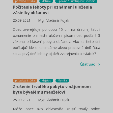
prípadová štúdia
Matrika
Správne / Priestupkové konanie
Počítanie lehoty pri oznámení uloženia
zásielky občanovi
25.09.2021
Mgr. Vladimír Fujak
Obec zverejňuje po dobu 15 dní na úradnej tabuli
oznámenie o mieste uloženia písomnosti podľa § 5
zákona o hlásení pobytu občanov. Ako sa tieto dni
počítajú? Ide o kalendárne alebo pracovné dni? Ráta
sa za prvý deň lehoty aj deň zverejnenia a sviatok?
Čítať viac
prípadová štúdia
Majetok
Matrika
Zrušenie trvalého pobytu v nájomnom
byte bývalému manželovi
25.09.2021
Mgr. Vladimír Fujak
Môže obec ako ohlasovňa zrušiť trvalý pobyt