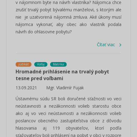
v nájomnom byte na návrh vlastníka? Nájomca chce
zrušiť trvalý pobyt bývalému manželovi, s ktorým ale
nie je uzatvorená nájomná zmluva. Aké úkony musí
nájomca vykonať, aby obec ako vlastník podala
návrh do ohlasovne pobytu?
Čítať viac
judikát
Voľby
Matrika
Hromadné prihlásenie na trvalý pobyt
tesne pred voľbami
13.09.2021
Mgr. Vladimír Fujak
Ústavnému súdu SR boli doručené sťažnosti vo veci
neústavnosti a nezákonnosti volieb starostu obce
ako aj vo veci neústavnosti a nezákonnosti volieb
poslancov obecného zastupiteľstva obce z dôvodu
hlasovania aj 119 obyvateľov, ktorí podľa
sťažovateľov boli prihlásení na pobyt v obci v rozpore