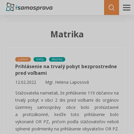
Matrika
judikát
Voľby
Matrika
Prihlásenie na trvalý pobyt bezprostredne
pred voľbami
12.02.2022
Mgr. Helena Laposová
Sťažovatelia namietali, že prihlásenie 119 občanov na
trvalý pobyt v obci 2 dni pred voľbami do orgánov
územnej samosprávy obce bolo protiústavné
a protizákonné, keďže toto prihlásenie bolo
vykonané OR PZ, pričom podľa sťažovateľov neboli
splnené podmienky na prihlásenie obyvateľov OR PZ.