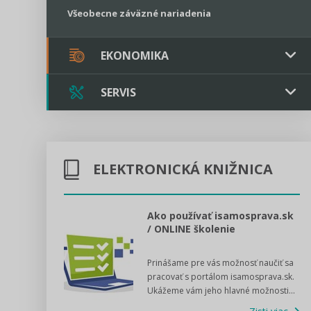
Všeobecne záväzné nariadenia
EKONOMIKA
SERVIS
Verejné obstarávanie
Majetok / Rozpočet
Triple licencia
Majetok
Sociálne podniky
ELEKTRONICKÁ KNIŽNICA
Kontakt
Rozpočet
Štátna pomoc
Online poradenstvo
l voľby 2022
Ako používať isamosprava.sk
/ ONLINE školenie
Tlačová agentúra
dný manuál pre
Prinášame pre vás možnosť naučiť sa
 poslanca obce,
VIDEO produkcia
pracovať s portálom isamosprava.sk.
v...
Ukážeme vám jeho hlavné možnosti...
Zisti viac
Štátna pomoc a GDPR asistencia