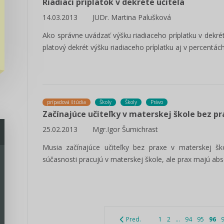
Riadiaci príplatok v dekréte učiteľa
14.03.2013
JUDr. Martina Palušková
Ako správne uvádzať výšku riadiaceho príplatku v dekr
platový dekrét výšku riadiaceho príplatku aj v percentác
prípadová štúdia
Školy
Školy
Právo
Začínajúce učiteľky v materskej škole bez p
25.02.2013
Mgr.Igor Šumichrast
Musia začínajúce učiteľky bez praxe v materskej š
súčasnosti pracujú v materskej škole, ale prax majú abs
Pred.
1
2
...
94
95
96