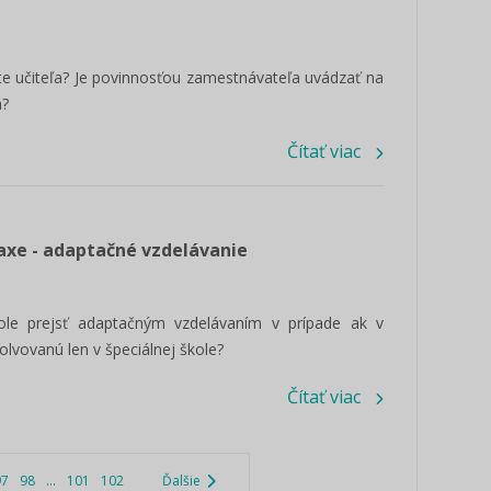
éte učiteľa? Je povinnosťou zamestnávateľa uvádzať na
h?
Čítať viac
raxe - adaptačné vzdelávanie
kole prejsť adaptačným vzdelávaním v prípade ak v
olvovanú len v špeciálnej škole?
Čítať viac
97
98
...
101
102
Ďalšie