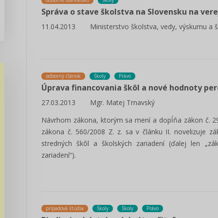
odborné stanovisko
Školy
Správa o stave školstva na Slovensku na vere
11.04.2013
Ministerstvo školstva, vedy, výskumu a 
odborný článok
Školy
Právo
Úprava financovania škôl a nové hodnoty pe
27.03.2013
Mgr. Matej Trnavský
Návrhom zákona, ktorým sa mení a dopĺňa zákon č. 293/
zákona č. 560/2008 Z. z. sa v článku II. novelizuje z
stredných škôl a školských zariadení (ďalej len „z
zariadení“).
prípadová štúdia
Školy
Školy
Právo