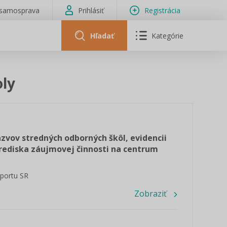
isamosprava
Prihlásiť
Registrácia
Hľadať
Kategórie
oly
zvov stredných odborných škôl, evidencii
rediska záujmovej činnosti na centrum
športu SR
Zobraziť