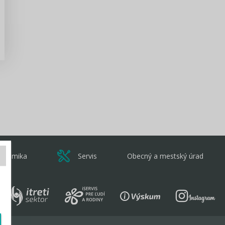
Zisti viac
onomika
Servis
Obecný a mestský úrad