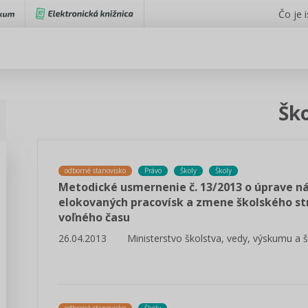
Čo je 
Šk
odborné stanovisko
Právo
Školy
Školy
Metodické usmernenie č. 13/2013 o úprave ná
elokovaných pracovísk a zmene školského st
voľného času
26.04.2013
Ministerstvo školstva, vedy, výskumu a 