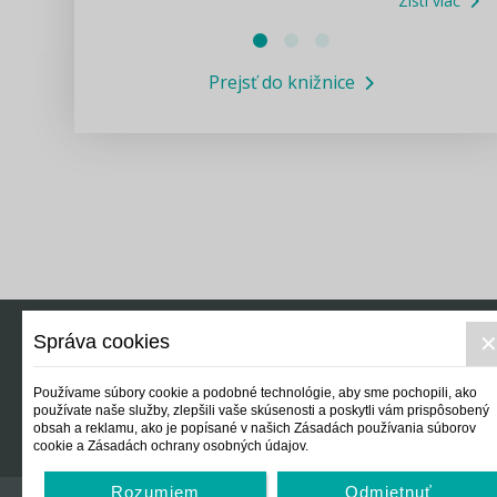
Zisti viac
Právne služby GPL
Prejsť do knižnice
Informácie COVID19
Legislatívne správy
Výskumný inštitút isamosprava.sk
Newsletter
Správa cookies
Právo
Ek
Používame súbory cookie a podobné technológie, aby sme pochopili, ako
používate naše služby, zlepšili vaše skúsenosti a poskytli vám prispôsobený
obsah a reklamu, ako je popísané v našich Zásadách používania súborov
cookie a Zásadách ochrany osobných údajov.
Rozumiem
Odmietnuť