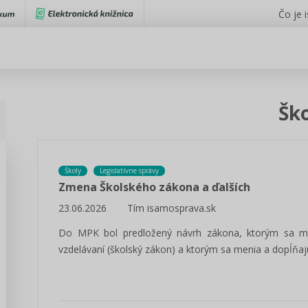
Čo je 
Šk
Školy
Legislatívne správy
Zmena Školského zákona a ďalších
23.06.2026
Tím isamosprava.sk
Do MPK bol predložený návrh zákona, ktorým sa me
vzdelávaní (školský zákon) a ktorým sa menia a dopĺňaj