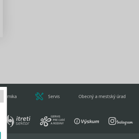
Zisti viac
onomika
Servis
Obecný a mestský úrad