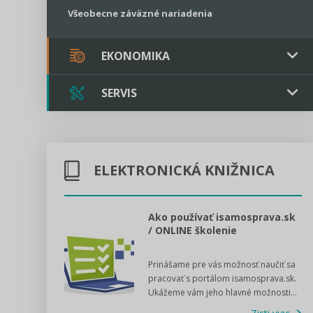
Všeobecne záväzné nariadenia
EKONOMIKA
SERVIS
Verejné obstarávanie
Majetok / Rozpočet
Triple licencia
Majetok
Sociálne podniky
ELEKTRONICKÁ KNIŽNICA
Kontakt
Rozpočet
Štátna pomoc
Online poradenstvo
l voľby 2022
Ako používať isamosprava.sk
/ ONLINE školenie
Tlačová agentúra
dný manuál pre
Prinášame pre vás možnosť naučiť sa
 poslanca obce,
VIDEO produkcia
pracovať s portálom isamosprava.sk.
v...
Ukážeme vám jeho hlavné možnosti...
Zisti viac
Štátna pomoc a GDPR asistencia