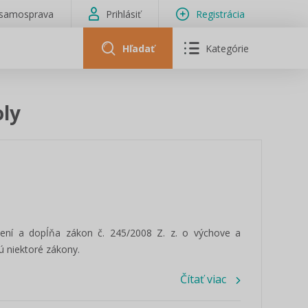
isamosprava
Prihlásiť
Registrácia
Hľadať
Kategórie
oly
ní a dopĺňa zákon č. 245/2008 Z. z. o výchove a
ú niektoré zákony.
Čítať viac