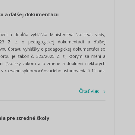
i a ďalšej dokumentácii
ní a dopĺňa vyhláška Ministerstva školstva, vedy,
023 Z. z. o pedagogickej dokumentácii a ďalšej
ávnu úpravu vyhlášky o pedagogickej dokumentácii so
torou je zákon č. 323/2025 Z. z., ktorým sa mení a
ní (školský zákon) a o zmene a doplnení niektorých
y v rozsahu splnomocňovacieho ustanovenia § 11 ods.
Čítať viac
ia pre stredné školy