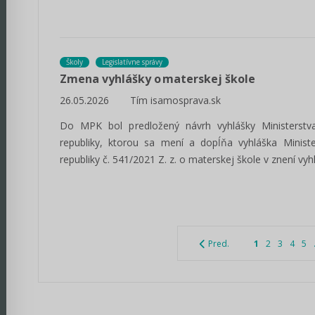
Školy
Legislatívne správy
Zmena vyhlášky o materskej škole
26.05.2026
Tím isamosprava.sk
Do MPK bol predložený návrh vyhlášky Ministerstv
republiky, ktorou sa mení a dopĺňa vyhláška Minist
republiky č. 541/2021 Z. z. o materskej škole v znení vyh
Pred.
1
2
3
4
5