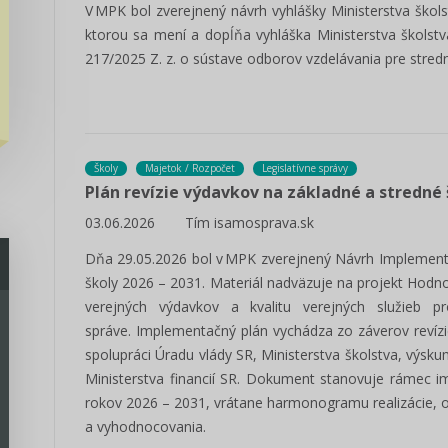
V MPK bol zverejnený návrh vyhlášky Ministerstva škol
ktorou sa mení a dopĺňa vyhláška Ministerstva školstv
217/2025 Z. z. o sústave odborov vzdelávania pre stred
Školy
Majetok / Rozpočet
Legislatívne správy
Plán revízie výdavkov na základné a stredné 
03.06.2026
Tím isamosprava.sk
Dňa 29.05.2026 bol v MPK zverejnený Návrh Implement
školy 2026 – 2031. Materiál nadväzuje na projekt Hodno
verejných výdavkov a kvalitu verejných služieb p
správe. Implementačný plán vychádza zo záverov revízi
spolupráci Úradu vlády SR, Ministerstva školstva, výs
Ministerstva financií SR. Dokument stanovuje rámec 
rokov 2026 – 2031, vrátane harmonogramu realizácie,
a vyhodnocovania.