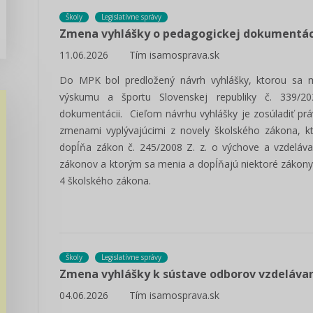
Školy
Legislatívne správy
Zmena vyhlášky o pedagogickej dokumentáci
11.06.2026
Tím isamosprava.sk
Do MPK bol predložený návrh vyhlášky, ktorou sa me
výskumu a športu Slovenskej republiky č. 339/2
dokumentácii. Cieľom návrhu vyhlášky je zosúladiť pr
zmenami vyplývajúcimi z novely školského zákona, k
dopĺňa zákon č. 245/2008 Z. z. o výchove a vzdeláva
zákonov a ktorým sa menia a dopĺňajú niektoré zákon
4 školského zákona.
Školy
Legislatívne správy
Zmena vyhlášky k sústave odborov vzdelávan
04.06.2026
Tím isamosprava.sk