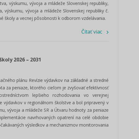
stva, výskumu, vývoja a mládeže Slovenskej republiky,
a, výskumu, vývoja a mládeže Slovenskej republiky č.
né školy a vecnej pôsobnosti k odborom vzdelávania.
Čítať viac
školy 2026 – 2031
ačného plánu Revízie výdavkov na základné a stredné
ta za peniaze, ktorého cieľom je zvyšovať efektívnosť
rostredníctvom lepšieho rozhodovania vo verejnej
e výdavkov v regionálnom školstve a bol pripravený v
kumu, vývoja a mládeže SR a Útvaru hodnoty za peniaze
implementácie navrhovaných opatrení na celé obdobie
 očakávaných výsledkov a mechanizmov monitorovania