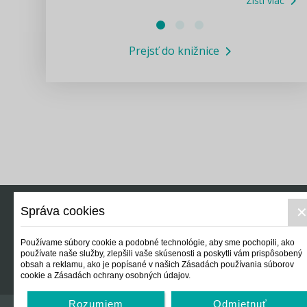
Zisti viac
Právne služby GPL
Prejsť do knižnice
Informácie COVID19
Legislatívne správy
Výskumný inštitút isamosprava.sk
Newsletter
Správa cookies
Právo
Ek
Používame súbory cookie a podobné technológie, aby sme pochopili, ako
používate naše služby, zlepšili vaše skúsenosti a poskytli vám prispôsobený
obsah a reklamu, ako je popísané v našich Zásadách používania súborov
cookie a Zásadách ochrany osobných údajov.
Rozumiem
Odmietnuť