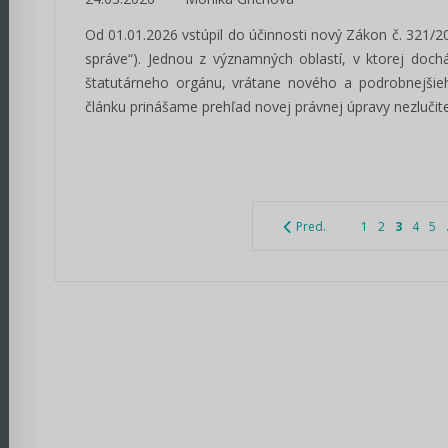
Od 01.01.2026 vstúpil do účinnosti nový Zákon č. 321/202
správe“). Jednou z významných oblastí, v ktorej doch
štatutárneho orgánu, vrátane nového a podrobnejšieh
článku prinášame prehľad novej právnej úpravy nezlučiteľ
Pred.
1
2
3
4
5