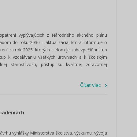
opatrení vyplývajúcich z Národného akčného plánu
hľadom do roku 2030 – aktualizácia, ktorá informuje o
ení za rok 2025, ktorých cieľom je zabezpečiť prístup
tup k vzdelávaniu všetkých úrovniach a k školským
ej starostlivosti, prístup ku kvalitnej zdravotnej
Čítať viac
riadeniach
ávrhu vyhlášky Ministerstva školstva, výskumu, vývoja