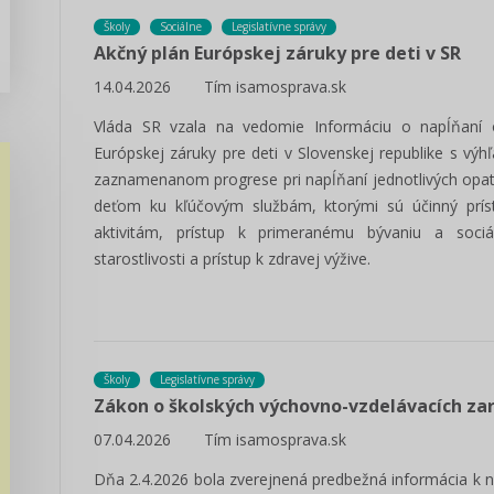
Školy
Sociálne
Legislatívne správy
Akčný plán Európskej záruky pre deti v SR
14.04.2026
Tím isamosprava.sk
Vláda SR vzala na vedomie Informáciu o napĺňaní 
Európskej záruky pre deti v Slovenskej republike s vý
zaznamenanom progrese pri napĺňaní jednotlivých opatr
deťom ku kľúčovým službám, ktorými sú účinný prís
aktivitám, prístup k primeranému bývaniu a sociáln
starostlivosti a prístup k zdravej výžive.
Školy
Legislatívne správy
Zákon o školských výchovno-vzdelávacích za
07.04.2026
Tím isamosprava.sk
Dňa 2.4.2026 bola zverejnená predbežná informácia k n