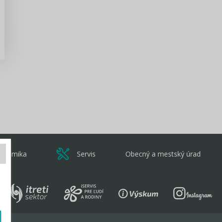
Zisti viac
onomika
Servis
Obecný a mestský úrad