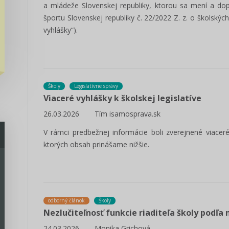
a mládeže Slovenskej republiky, ktorou sa mení a dop
športu Slovenskej republiky č. 22/2022 Z. z. o školskýc
vyhlášky“).
Školy
Legislatívne správy
Viaceré vyhlášky k školskej legislatíve
26.03.2026
Tím isamosprava.sk
V rámci predbežnej informácie boli zverejnené viacer
ktorých obsah prinášame nižšie.
odborný článok
Školy
Nezlučiteľnosť funkcie riaditeľa školy podľa
24.03.2026
Monika Grichová