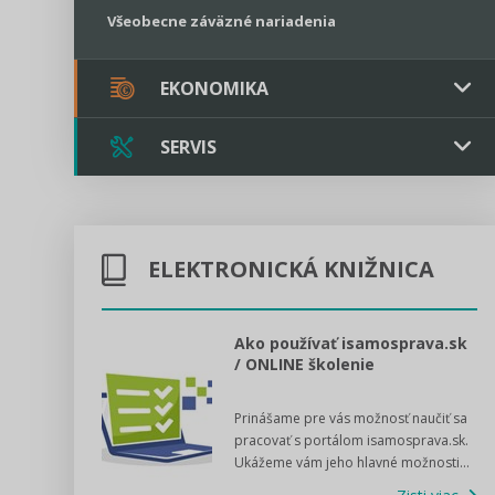
Všeobecne záväzné nariadenia
EKONOMIKA
SERVIS
Verejné obstarávanie
Majetok / Rozpočet
Triple licencia
Majetok
Sociálne podniky
ELEKTRONICKÁ KNIŽNICA
Kontakt
Rozpočet
Štátna pomoc
Online poradenstvo
l voľby 2022
Ako používať isamosprava.sk
/ ONLINE školenie
Tlačová agentúra
dný manuál pre
Prinášame pre vás možnosť naučiť sa
 poslanca obce,
VIDEO produkcia
pracovať s portálom isamosprava.sk.
v...
Ukážeme vám jeho hlavné možnosti...
Zisti viac
Štátna pomoc a GDPR asistencia