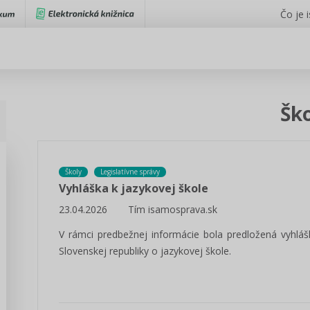
Čo je 
Šk
Školy
Legislatívne správy
Vyhláška k jazykovej škole
23.04.2026
Tím isamosprava.sk
V rámci predbežnej informácie bola predložená vyhláš
Slovenskej republiky o jazykovej škole.