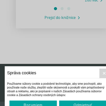
Zisti viac
Právne služby GPL
Prejsť do knižnice
Informácie COVID19
Legislatívne správy
Výskumný inštitút isamosprava.sk
Newsletter
Správa cookies
Právo
Ek
Používame súbory cookie a podobné technológie, aby sme pochopili, ako
používate naše služby, zlepšili vaše skúsenosti a poskytli vám prispôsobený
obsah a reklamu, ako je popísané v našich Zásadách používania súborov
cookie a Zásadách ochrany osobných údajov.
Rozumiem
Odmietnuť