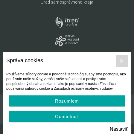
Úrad samosprávneho kraja
Správa cookies
Používame súbory cookie a podobné technológie, aby sme pochopili, ako
používate naše služby, zlepšili vaše skúsenosti a poskytli vám
prispôsobený obsah a reklamu, ako je popísané v našich Zásadách
používania súborov cookie a Zásadách ochrany osobných údajov.
Rozumiem
Kontakt
Všeobecné podmienky
Odmietnuť
Nastaviť