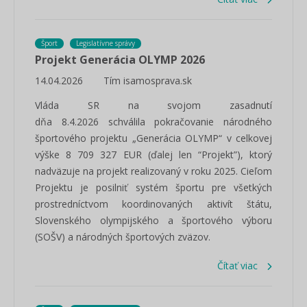
Šport
Legislatívne správy
Projekt Generácia OLYMP 2026
14.04.2026
Tím isamosprava.sk
Vláda SR na svojom zasadnutí
dňa 8.4.2026 schválila pokračovanie národného
športového projektu „Generácia OLYMP“ v celkovej
výške 8 709 327 EUR (ďalej len “Projekt”), ktorý
nadväzuje na projekt realizovaný v roku 2025. Cieľom
Projektu je posilniť systém športu pre všetkých
prostredníctvom koordinovaných aktivít štátu,
Slovenského olympijského a športového výboru
(SOŠV) a národných športových zväzov.
Čítať viac