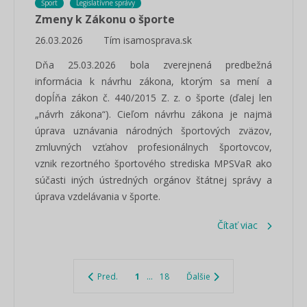
Šport
Legislatívne správy
Zmeny k Zákonu o športe
26.03.2026
Tím isamosprava.sk
Dňa 25.03.2026 bola zverejnená predbežná
informácia k návrhu zákona, ktorým sa mení a
dopĺňa zákon č. 440/2015 Z. z. o športe (ďalej len
„návrh zákona“). Cieľom návrhu zákona je najmä
úprava uznávania národných športových zväzov,
zmluvných vzťahov profesionálnych športovcov,
vznik rezortného športového strediska MPSVaR ako
súčasti iných ústredných orgánov štátnej správy a
úprava vzdelávania v športe.
Čítať viac
Pred.
1
...
18
Ďalšie