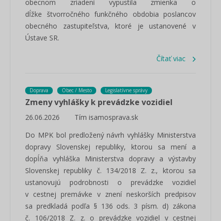
obecnom zriadení vypustila zmienka o
dĺžke štvorročného funkčného obdobia poslancov
obecného zastupiteľstva, ktoré je ustanovené v
Ústave SR.
Čítať viac
Doprava
Obec / Mesto
Legislatívne správy
Zmeny vyhlášky k prevádzke vozidiel
26.06.2026
Tím isamosprava.sk
Do MPK bol predložený návrh vyhlášky Ministerstva
dopravy Slovenskej republiky, ktorou sa mení a
dopĺňa vyhláška Ministerstva dopravy a výstavby
Slovenskej republiky č. 134/2018 Z. z., ktorou sa
ustanovujú podrobnosti o prevádzke vozidiel
v cestnej premávke v znení neskorších predpisov
sa predkladá podľa § 136 ods. 3 písm. d) zákona
č. 106/2018 Z. z. o prevádzke vozidiel v cestnej