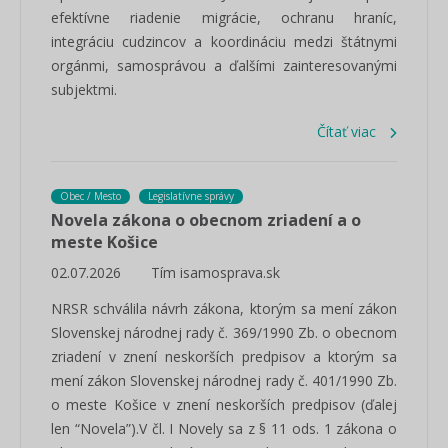
efektívne riadenie migrácie, ochranu hraníc,
integráciu cudzincov a koordináciu medzi štátnymi
orgánmi, samosprávou a ďalšími zainteresovanými
subjektmi.
Čítať viac
Obec / Mesto
Legislatívne správy
Novela zákona o obecnom zriadení a o
meste Košice
02.07.2026
Tím isamosprava.sk
NRSR schválila návrh zákona, ktorým sa mení zákon
Slovenskej národnej rady č. 369/1990 Zb. o obecnom
zriadení v znení neskorších predpisov a ktorým sa
mení zákon Slovenskej národnej rady č. 401/1990 Zb.
o meste Košice v znení neskorších predpisov (ďalej
len “Novela”).V čl. I Novely sa z § 11 ods. 1 zákona o