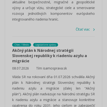
aktuálne bezpečnostné, migračné a geopolitické
výzvy a určuje víziu, strategické ciele a smerovanie
rozvoja jednotlivých komponentov európskeho
integrovaného riadenia hraníc.
Čítať viac
Obec / Mesto
Legislatívne správy
Akčný plán k Národnej stratégii
Slovenskej republiky k riadeniu azylu a
migrácie
08.07.2026
Tím isamosprava.sk
Vláda SR na rokovaní dňa 01.07.2026 schválila Akčný
plán k Národnej stratégii Slovenskej republiky k
riadeniu azylu a migrácie (ďalej len “Akčný
plán”). Akčný plán nadväzuje na Národnú stratégiu SR
k riadeniu azylu a migrácie a stanovuje konkrétne
opatrenia do roku 2031. Jeho cieľom je zabezpečiť