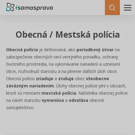
Obecná / Mestská polícia
Obecná polícia
je definovaná, ako
poriadkový útvar
na
zabezpečenie obecných vecí verejného poriadku, ochrany
životného prostredia, na vykonávanie nariadení a uznesení
obce, rozhodnutí starostu a na plnenie ďalších úloh obce.
Obecnú políciu
zriaďuje
a
zrušuje
obec
všeobecne
záväzným nariadením
. Úlohy obecnej polície plní v obciach,
ktoré sú mestami
mestská polícia
. Náčelníka obecnej polície
na návrh starostu
vymenúva
a
odvoláva
obecné
zastupiteľstvo.