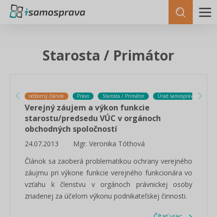
Starosta / Primátor
odborný článok
Právo
Starosta / Primátor
Úrad samosprávneho kraja
Verejný záujem a výkon funkcie
starostu/predsedu VÚC v orgánoch
obchodných spoločností
24.07.2013
Mgr. Veronika Tóthová
Článok sa zaoberá problematikou ochrany verejného
záujmu pri výkone funkcie verejného funkcionára vo
vzťahu k členstvu v orgánoch právnickej osoby
zriadenej za účelom výkonu podnikateľskej činnosti.
Čítať viac