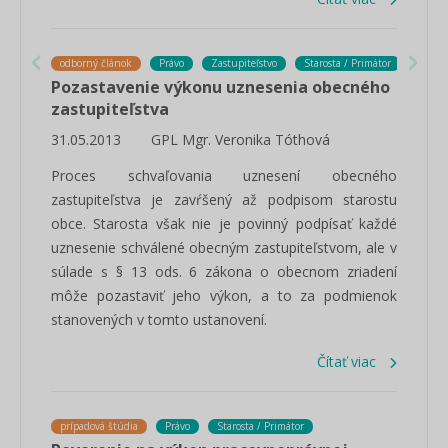
odborný článok
Právo
Zastupiteľstvo
Starosta / Primátor
Pozastavenie výkonu uznesenia obecného
zastupiteľstva
31.05.2013
GPL Mgr. Veronika Tóthová
Proces schvaľovania uznesení obecného
zastupiteľstva je zavŕšený až podpisom starostu
obce. Starosta však nie je povinný podpísať každé
uznesenie schválené obecným zastupiteľstvom, ale v
súlade s § 13 ods. 6 zákona o obecnom zriadení
môže pozastaviť jeho výkon, a to za podmienok
stanovených v tomto ustanovení.
Čítať viac
prípadová štúdia
Právo
Starosta / Primátor