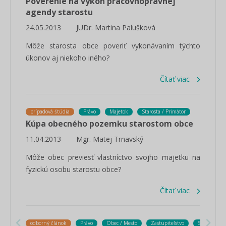
Poverenie na výkon pracovnoprávnej
agendy starostu
24.05.2013
JUDr. Martina Palušková
Môže starosta obce poveriť vykonávaním týchto
úkonov aj niekoho iného?
Čítať viac
prípadová štúdia
Právo
Majetok
Starosta / Primátor
Kúpa obecného pozemku starostom obce
11.04.2013
Mgr. Matej Trnavský
Môže obec previesť vlastníctvo svojho majetku na
fyzickú osobu starostu obce?
Čítať viac
odborný článok
Právo
Obec / Mesto
Zastupiteľstvo
Starosta / P