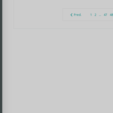
Pred.
1
2
...
47
4