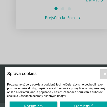
Zisti viac
Právne služby GPL
Prejsť do knižnice
Informácie COVID19
Legislatívne správy
Výskumný inštitút isamosprava.sk
Newsletter
Správa cookies
Právo
Ek
Používame súbory cookie a podobné technológie, aby sme pochopili, ako
používate naše služby, zlepšili vaše skúsenosti a poskytli vám prispôsobený
obsah a reklamu, ako je popísané v našich Zásadách používania súborov
cookie a Zásadách ochrany osobných údajov.
Rozumiem
Odmietnuť