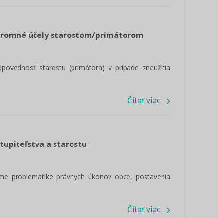
úkromné účely starostom/primátorom
povednosť starostu (primátora) v prípade zneužitia
Čítať viac
tupiteľstva a starostu
me problematike právnych úkonov obce, postavenia
Čítať viac