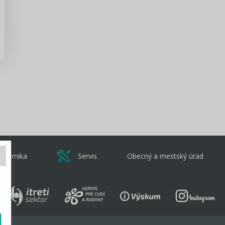
Zisti viac
onomika
Servis
Obecný a mestský úrad