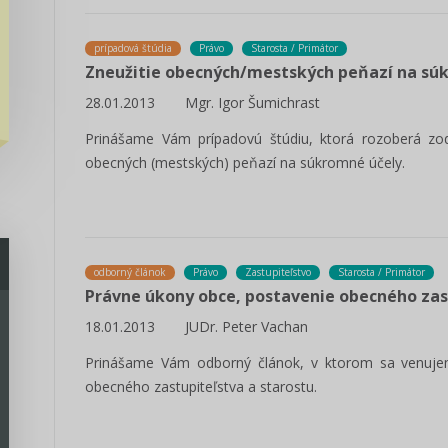
prípadová štúdia
Právo
Starosta / Primátor
Zneužitie obecných/mestských peňazí na s
28.01.2013
Mgr. Igor Šumichrast
Prinášame Vám prípadovú štúdiu, ktorá rozoberá zod
obecných (mestských) peňazí na súkromné účely.
odborný článok
Právo
Zastupiteľstvo
Starosta / Primátor
Právne úkony obce, postavenie obecného zas
18.01.2013
JUDr. Peter Vachan
Prinášame Vám odborný článok, v ktorom sa venuje
obecného zastupiteľstva a starostu.