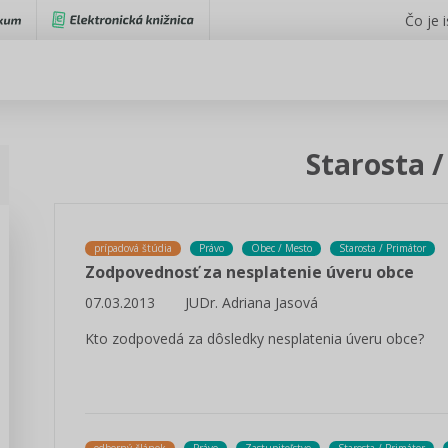
Čo je 
Starosta 
prípadová štúdia
Právo
Obec / Mesto
Starosta / Primátor
Zodpovednosť za nesplatenie úveru obce
07.03.2013
JUDr. Adriana Jasová
Kto zodpovedá za dôsledky nesplatenia úveru obce?