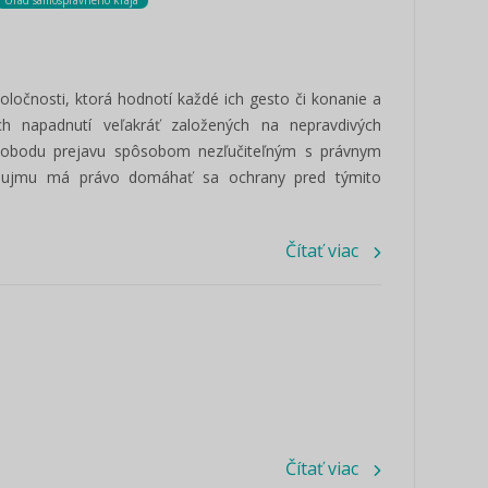
Úrad samosprávneho kraja
očnosti, ktorá hodnotí každé ich gesto či konanie a
h napadnutí veľakráť založených na nepravdivých
 slobodu prejavu spôsobom nezľučiteľným s právnym
 záujmu má právo domáhať sa ochrany pred týmito
Čítať viac
Čítať viac