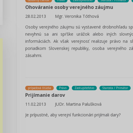
odborný článok
Právo
Zastupiteľstvo
Starosta / Primátor
Ohováranie osoby verejného záujmu
28.02.2013
Mgr. Veronika Tóthová
Osoby verejného záujmu sú vystavené drobnohľadu spol
nevyhnú sa ani spŕške urážok alebo iných slovnýc
informáciách. Ak však verejnosť realizuje právo na
poriadkom Slovenskej republiky, osoba verejného
zásahmi.
prípadová štúdia
Právo
Zastupiteľstvo
Starosta / Primátor
Prijímanie darov
11.02.2013
JUDr. Martina Palušková
Je prípustné, aby verejní funkcionári prijímali dary?