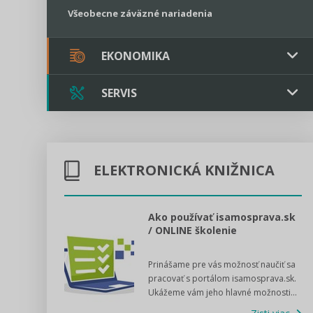
Všeobecne záväzné nariadenia
EKONOMIKA
SERVIS
Verejné obstarávanie
Majetok / Rozpočet
Triple licencia
Majetok
Sociálne podniky
ELEKTRONICKÁ KNIŽNICA
Kontakt
Rozpočet
Štátna pomoc
Online poradenstvo
l voľby 2022
Ako používať isamosprava.sk
/ ONLINE školenie
Tlačová agentúra
dný manuál pre
Prinášame pre vás možnosť naučiť sa
 poslanca obce,
VIDEO produkcia
pracovať s portálom isamosprava.sk.
v...
Ukážeme vám jeho hlavné možnosti...
Zisti viac
Štátna pomoc a GDPR asistencia