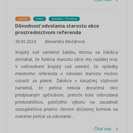
judikát
Voľby
Starosta / Primátor
Dôvodnosť odvolania starostu obce
prostredníctvom referenda
30.05.2024
Alexandra Močárová
Krajský súd zamietol žalobu, ktorou sa žalobca
domáhal, že funkcia starostu obce mu naďalej trvá.
V odôvodnení krajský súd uviedol, že výsledky
miestneho referenda o odvolaní starostu možno
označiť za platné. Žalobca v kasačnej sťažnosti
namietal, že petícia nebola doručená obci
predpísaným spôsobom, pretože bola odovzdaná
predsedníčkou petičného výboru na zasadnutí
zastupiteľstva priamo členom dočasnej komisie na
overenie petície za odvolanie...
Čítať viac