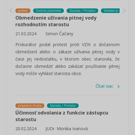
protest
Životné prostredie
Starosta / Primátor
Všeobecne záväzné na
Obmedzenie užívania pitnej vody
rozhodnutím starostu
21.03.2024
Simon Čačany
Prokurátor podal protest proti VZN o dočasnom
obmedzení alebo o zákaze užívania pitnej vody v
čase jej nedostatku, v ktorom obec stanovila, že
dočasne obmedziť alebo zakázať používanie pitnej
vody môže vyhlásiť starosta obce.
Čítať viac
prípadová štúdia
Starosta / Primátor
Účinnosť odvolania z funkcie zástupcu
starostu
20.02.2024
JUDr. Monika Ivanová