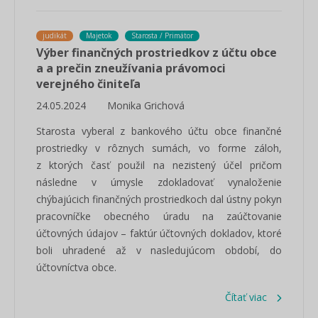
judikát
Majetok
Starosta / Primátor
Výber finančných prostriedkov z účtu obce
a a prečin zneužívania právomoci
verejného činiteľa
24.05.2024
Monika Grichová
Starosta vyberal z bankového účtu obce finančné
prostriedky v rôznych sumách, vo forme záloh,
z ktorých časť použil na nezistený účel pričom
následne v úmysle zdokladovať vynaloženie
chýbajúcich finančných prostriedkoch dal ústny pokyn
pracovníčke obecného úradu na zaúčtovanie
účtovných údajov – faktúr účtovných dokladov, ktoré
boli uhradené až v nasledujúcom období, do
účtovníctva obce.
Čítať viac