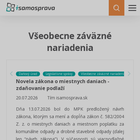
Všeobecne záväzné
nariadenia
Daňový úrad
Legislatívne správy
Všeobecne záväzné nariadenia
Novela zákona o miestnych daniach -
zdaňovanie podlaží
20.07.2026
Tím isamosprava.sk
Dňa 13.07.2026 bol do MPK predložený návrh
zákona, ktorým sa mení a dopĺňa zákon č. 582/2004
Z. z. o miestnych daniach a miestnom poplatku za
komunálne odpady a drobné stavebné odpady (ďalej
len “návrh zákona”). V súčasnosti sú viacpodlažné