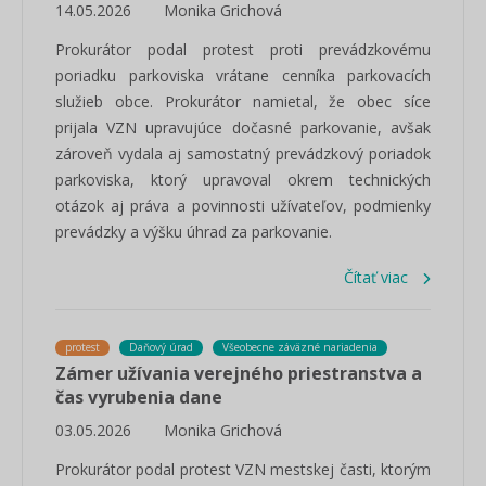
14.05.2026
Monika Grichová
Prokurátor podal protest proti prevádzkovému
poriadku parkoviska vrátane cenníka parkovacích
služieb obce. Prokurátor namietal, že obec síce
prijala VZN upravujúce dočasné parkovanie, avšak
zároveň vydala aj samostatný prevádzkový poriadok
parkoviska, ktorý upravoval okrem technických
otázok aj práva a povinnosti užívateľov, podmienky
prevádzky a výšku úhrad za parkovanie.
Čítať viac
protest
Daňový úrad
Všeobecne záväzné nariadenia
Zámer užívania verejného priestranstva a
čas vyrubenia dane
03.05.2026
Monika Grichová
Prokurátor podal protest VZN mestskej časti, ktorým