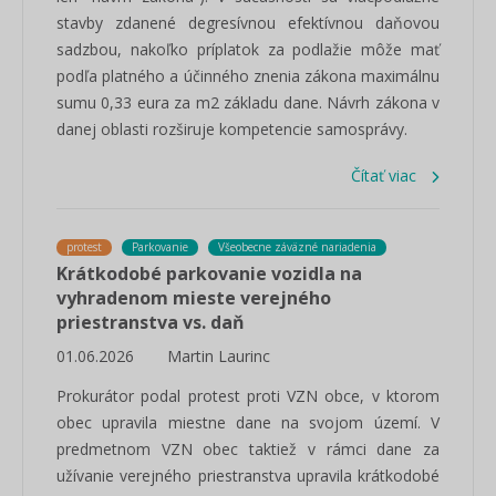
stavby zdanené degresívnou efektívnou daňovou
sadzbou, nakoľko príplatok za podlažie môže mať
podľa platného a účinného znenia zákona maximálnu
sumu 0,33 eura za m2 základu dane. Návrh zákona v
danej oblasti rozširuje kompetencie samosprávy.
Čítať viac
protest
Parkovanie
Všeobecne záväzné nariadenia
Krátkodobé parkovanie vozidla na
vyhradenom mieste verejného
priestranstva vs. daň
01.06.2026
Martin Laurinc
Prokurátor podal protest proti VZN obce, v ktorom
obec upravila miestne dane na svojom území. V
predmetnom VZN obec taktiež v rámci dane za
užívanie verejného priestranstva upravila krátkodobé