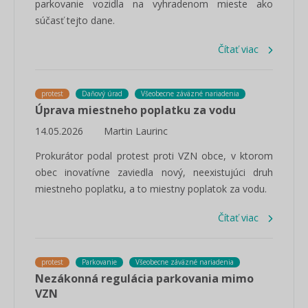
parkovanie vozidla na vyhradenom mieste ako
súčasť tejto dane.
Čítať viac
protest
Daňový úrad
Všeobecne záväzné nariadenia
Úprava miestneho poplatku za vodu
14.05.2026
Martin Laurinc
Prokurátor podal protest proti VZN obce, v ktorom
obec inovatívne zaviedla nový, neexistujúci druh
miestneho poplatku, a to miestny poplatok za vodu.
Čítať viac
protest
Parkovanie
Všeobecne záväzné nariadenia
Nezákonná regulácia parkovania mimo
VZN