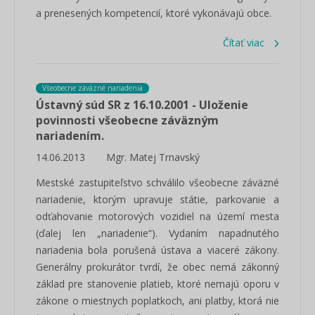
a prenesených kompetencií, ktoré vykonávajú obce.
Čítať viac
Všeobecne záväzné nariadenia
Ústavný súd SR z 16.10.2001 - Uloženie
povinnosti všeobecne záväzným
nariadením.
14.06.2013
Mgr. Matej Trnavský
Mestské zastupiteľstvo schválilo všeobecne záväzné
nariadenie, ktorým upravuje státie, parkovanie a
odťahovanie motorových vozidiel na území mesta
(ďalej len „nariadenie“). Vydaním napadnutého
nariadenia bola porušená ústava a viaceré zákony.
Generálny prokurátor tvrdí, že obec nemá zákonný
základ pre stanovenie platieb, ktoré nemajú oporu v
zákone o miestnych poplatkoch, ani platby, ktorá nie