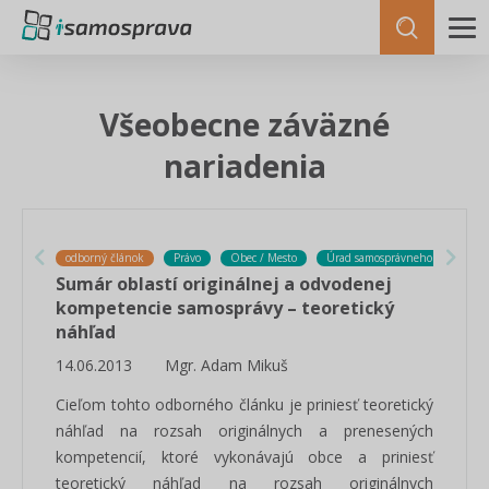
Všeobecne záväzné
nariadenia
odborný článok
Právo
Obec / Mesto
Úrad samosprávneho kraja
Sumár oblastí originálnej a odvodenej
kompetencie samosprávy – teoretický
náhľad
14.06.2013
Mgr. Adam Mikuš
Cieľom tohto odborného článku je priniesť teoretický
náhľad na rozsah originálnych a prenesených
kompetencií, ktoré vykonávajú obce a priniesť
teoretický náhľad na rozsah originálnych