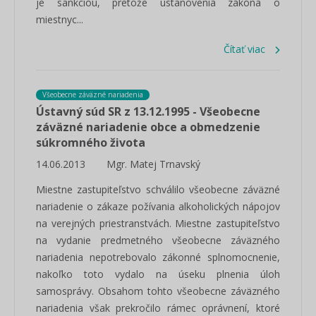
je sankciou, pretože ustanovenia zákona o
miestnyc...
Čítať viac
Všeobecne záväzné nariadenia
Ústavný súd SR z 13.12.1995 - Všeobecne
záväzné nariadenie obce a obmedzenie
súkromného života
14.06.2013
Mgr. Matej Trnavský
Miestne zastupiteľstvo schválilo všeobecne záväzné
nariadenie o zákaze požívania alkoholických nápojov
na verejných priestranstvách. Miestne zastupiteľstvo
na vydanie predmetného všeobecne záväzného
nariadenia nepotrebovalo zákonné splnomocnenie,
nakoľko toto vydalo na úseku plnenia úloh
samosprávy. Obsahom tohto všeobecne záväzného
nariadenia však prekročilo rámec oprávnení, ktoré