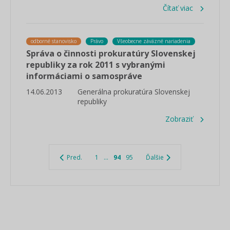
Čítať viac
odborné stanovisko
Právo
Všeobecne záväzné nariadenia
Správa o činnosti prokuratúry Slovenskej
republiky za rok 2011 s vybranými
informáciami o samospráve
14.06.2013
Generálna prokuratúra Slovenskej
republiky
Zobraziť
Pred.
1
...
94
95
Ďalšie