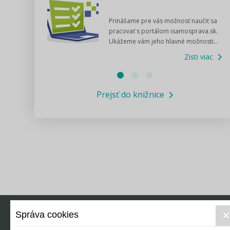
dný manuál pre
Prinášame pre vás možnosť naučiť sa
 poslanca obce,
pracovať s portálom isamosprava.sk.
v...
Ukážeme vám jeho hlavné možnosti...
Zisti viac
Zisti viac
Prejsť do knižnice
Správa cookies
Právo
Ek