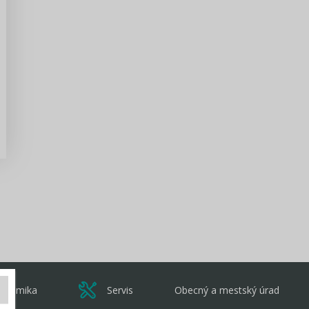
Pripravili sme prehľadný manál pre
kandidátov na funkciu poslanca a
predsedu VÚC v komunálnych...
Zisti viac
onomika
Servis
Obecný a mestský úrad