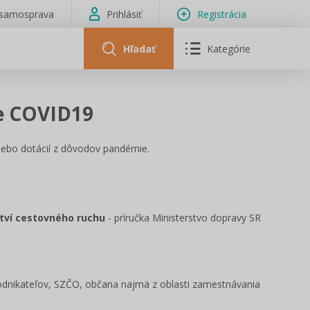
isamosprava
Prihlásiť
Registrácia
Hľadať
Kategórie
e COVID19
alebo dotácií z dôvodov pandémie.
tví cestovného ruchu
- príručka Ministerstvo dopravy SR
odnikateľov, SZČO, občana najmä z oblasti zamestnávania