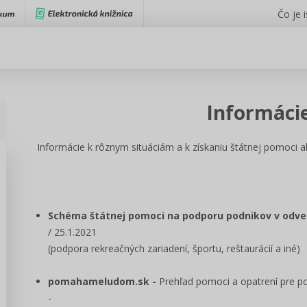
Čo je 
Informáci
Informácie k rôznym situáciám a k získaniu štátnej pomoci 
Schéma štátnej pomoci na podporu podnikov v odve
/ 25.1.2021
(podpora rekreačných zariadení, športu, reštaurácií a iné)
pomahameludom.sk -
Prehľad pomoci a opatrení pre p
-