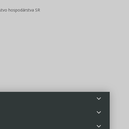
rstvo hospodárstva SR
Osobné údaje
Informácie COVID19
Legislatívne spr