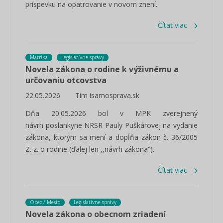
príspevku na opatrovanie v novom znení.
Čítať viac
Matrika
Legislatívne správy
Novela zákona o rodine k výživnému a
určovaniu otcovstva
22.05.2026
Tím isamosprava.sk
Dňa 20.05.2026 bol v MPK zverejnený
návrh poslankyne NRSR Pauly Puškárovej na vydanie
zákona, ktorým sa mení a dopĺňa zákon č. 36/2005
Z. z. o rodine (ďalej len ,,návrh zákona“).
Čítať viac
Obec / Mesto
Legislatívne správy
Novela zákona o obecnom zriadení