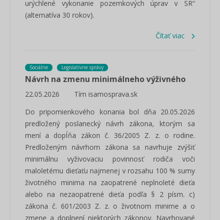
urýchlené vykonanie pozemkových úprav v SR“
(alternatíva 30 rokov).
Čítať viac
Sociálne
Legislatívne správy
Návrh na zmenu minimálneho výživného
22.05.2026
Tím isamosprava.sk
Do pripomienkového konania bol dňa 20.05.2026
predložený poslanecký návrh zákona, ktorým sa
mení a dopĺňa zákon č. 36/2005 Z. z. o rodine.
Predloženým návrhom zákona sa navrhuje zvýšiť
minimálnu vyživovaciu povinnosť rodiča voči
maloletému dieťaťu najmenej v rozsahu 100 % sumy
životného minima na zaopatrené neplnoleté dieťa
alebo na nezaopatrené dieťa podľa § 2 písm. c)
zákona č. 601/2003 Z. z. o životnom minime a o
zmene a doplnení niektorých zákonov. Navrhované