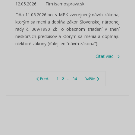
12.05.2026
Tím isamosprava.sk
Dňa 11.05.2026 bol v MPK zverejnený návrh zákona,
ktorým sa mení a dopĺňa zákon Slovenskej národnej
rady č. 369/1990 Zb. o obecnom zriadení v znení
neskorších predpisov a ktorým sa menia a dopĺňajú
niektoré zákony (ďalej len “návrh zákona”).
Čítať viac
Pred.
1
2
...
34
Ďalšie