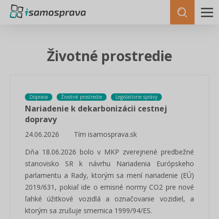
Životné prostredie
Doprava
Životné prostredie
Legislatívne správy
Nariadenie k dekarbonizácii cestnej
dopravy
24.06.2026
Tím isamosprava.sk
Dňa 18.06.2026 bolo v MKP zverejnené predbežné
stanovisko SR k návrhu Nariadenia Európskeho
parlamentu a Rady, ktorým sa mení nariadenie (EÚ)
2019/631, pokiaľ ide o emisné normy CO2 pre nové
ľahké úžitkové vozidlá a označovanie vozidiel, a
ktorým sa zrušuje smernica 1999/94/ES.