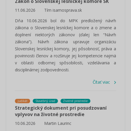
Zákon o Slovenskej lesníckej komore SK
11.06.2026
Tím isamosprava.sk
Dňa 10.06.2026 bol do MPK predložený návrh
zákona o Slovenskej lesníckej komore a o zmene a
doplnení niektorých zákonov (ďalej len “Návrh
zákona”). Návrh zákona upravuje organizáciu
Slovenskej lesníckej komory, jej pôsobnosť, práva a
povinnosti členov a rozširuje jej kompetencie najmä
v oblasti odbornej spôsobilosti, vzdelávania a
disciplinárnej zodpovednosti.
Čítať viac
judikát
Stavebný úrad
Životné prostredie
Strategický dokument pri posudzovaní
vplyvov na životné prostredie
10.06.2026
Martin Laurinc