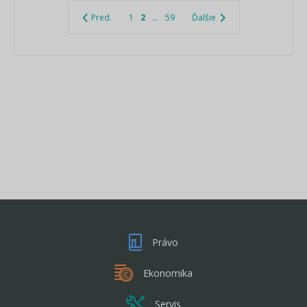
Pred.
1
2
...
59
Ďalšie
Právo
Ekonomika
Servis