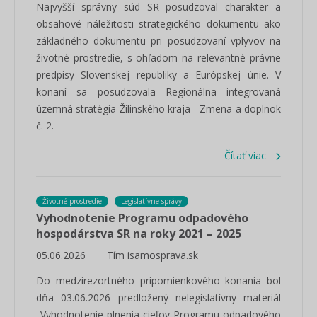
Najvyšší správny súd SR posudzoval charakter a
obsahové náležitosti strategického dokumentu ako
základného dokumentu pri posudzovaní vplyvov na
životné prostredie, s ohľadom na relevantné právne
predpisy Slovenskej republiky a Európskej únie. V
konaní sa posudzovala Regionálna integrovaná
územná stratégia Žilinského kraja - Zmena a doplnok
č. 2.
Čítať viac
Životné prostredie
Legislatívne správy
Vyhodnotenie Programu odpadového
hospodárstva SR na roky 2021 – 2025
05.06.2026
Tím isamosprava.sk
Do medzirezortného pripomienkového konania bol
dňa 03.06.2026 predložený nelegislatívny materiál
„Vyhodnotenie plnenia cieľov Programu odpadového