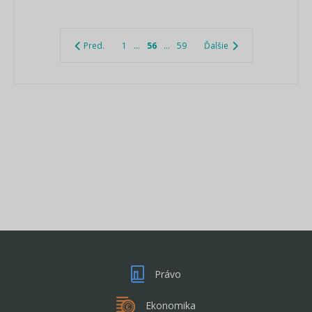
Pred.
1
...
56
...
59
Ďalšie
Právo
Ekonomika