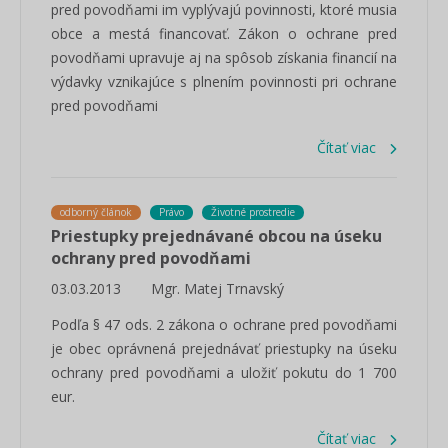
pred povodňami im vyplývajú povinnosti, ktoré musia
obce a mestá financovať. Zákon o ochrane pred
povodňami upravuje aj na spôsob získania financií na
výdavky vznikajúce s plnením povinnosti pri ochrane
pred povodňami
Čítať viac
odborný článok
Právo
Životné prostredie
Priestupky prejednávané obcou na úseku
ochrany pred povodňami
03.03.2013
Mgr. Matej Trnavský
Podľa § 47 ods. 2 zákona o ochrane pred povodňami
je obec oprávnená prejednávať priestupky na úseku
ochrany pred povodňami a uložiť pokutu do 1 700
eur.
Čítať viac