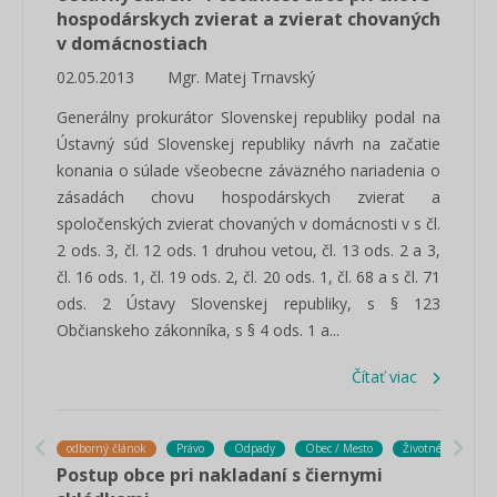
hospodárskych zvierat a zvierat chovaných
v domácnostiach
02.05.2013
Mgr. Matej Trnavský
Generálny prokurátor Slovenskej republiky podal na
Ústavný súd Slovenskej republiky návrh na začatie
konania o súlade všeobecne záväzného nariadenia o
zásadách chovu hospodárskych zvierat a
spoločenských zvierat chovaných v domácnosti v s čl.
2 ods. 3, čl. 12 ods. 1 druhou vetou, čl. 13 ods. 2 a 3,
čl. 16 ods. 1, čl. 19 ods. 2, čl. 20 ods. 1, čl. 68 a s čl. 71
ods. 2 Ústavy Slovenskej republiky, s § 123
Občianskeho zákonníka, s § 4 ods. 1 a...
Čítať viac
odborný článok
Právo
Odpady
Obec / Mesto
Životné prostredie
Postup obce pri nakladaní s čiernymi