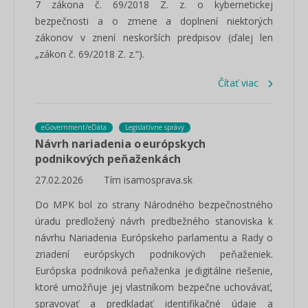
7 zákona č. 69/2018 Z. z. o kybernetickej
bezpečnosti a o zmene a doplnení niektorých
zákonov v znení neskorších predpisov (ďalej len
„zákon č. 69/2018 Z. z.“).
Čítať viac
eGovernment/eDáta
Legislatívne správy
Návrh nariadenia o európskych
podnikových peňaženkách
27.02.2026
Tím isamosprava.sk
Do MPK bol zo strany Národného bezpečnostného
úradu predložený návrh predbežného stanoviska k
návrhu Nariadenia Európskeho parlamentu a Rady o
zriadení európskych podnikových peňaženiek.
Európska podniková peňaženka je digitálne riešenie,
ktoré umožňuje jej vlastníkom bezpečne uchovávať,
spravovať a predkladať identifikačné údaje a