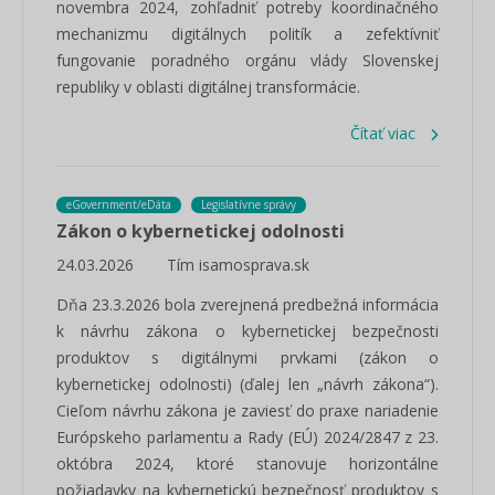
novembra 2024, zohľadniť potreby koordinačného
mechanizmu digitálnych politík a zefektívniť
fungovanie poradného orgánu vlády Slovenskej
republiky v oblasti digitálnej transformácie.
Čítať viac
eGovernment/eDáta
Legislatívne správy
Zákon o kybernetickej odolnosti
24.03.2026
Tím isamosprava.sk
Dňa 23.3.2026 bola zverejnená predbežná informácia
k návrhu zákona o kybernetickej bezpečnosti
produktov s digitálnymi prvkami (zákon o
kybernetickej odolnosti) (ďalej len „návrh zákona“).
Cieľom návrhu zákona je zaviesť do praxe nariadenie
Európskeho parlamentu a Rady (EÚ) 2024/2847 z 23.
októbra 2024, ktoré stanovuje horizontálne
požiadavky na kybernetickú bezpečnosť produktov s