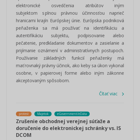
elektronické osvedčenia atribútov iným
subjektom s plnou právnou účinnosťou naprieč
hranicami krajín Európskej únie. Európska podniková
peňaženka sa má používať na identifikáciu a
autentifikáciu subjektu, podpisovanie alebo
pečatenie, predkladanie dokumentov a zasielanie a
prijímanie oznámení v administratívnych postupoch.
Používanie základných funkcií peňaženky má
mať rovnaký právny účinok, ako keby sa úkon vykonal
osobne, v papierovej forme alebo iným zákonne
akceptovaným spôsobom.
Čítať viac
protest
Majetok
eGovernment/eDáta
Zrušenie obchodnej verejnej súťaže a
doručenie do elektronickej schránky vs. IS
DCOM