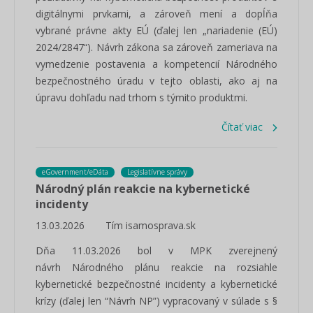
digitálnymi prvkami, a zároveň mení a dopĺňa
vybrané právne akty EÚ (ďalej len „nariadenie (EÚ)
2024/2847“). Návrh zákona sa zároveň zameriava na
vymedzenie postavenia a kompetencií Národného
bezpečnostného úradu v tejto oblasti, ako aj na
úpravu dohľadu nad trhom s týmito produktmi.
Čítať viac
eGovernment/eDáta
Legislatívne správy
Národný plán reakcie na kybernetické
incidenty
13.03.2026
Tím isamosprava.sk
Dňa 11.03.2026 bol v MPK zverejnený
návrh Národného plánu reakcie na rozsiahle
kybernetické bezpečnostné incidenty a kybernetické
krízy (ďalej len “Návrh NP”) vypracovaný v súlade s §