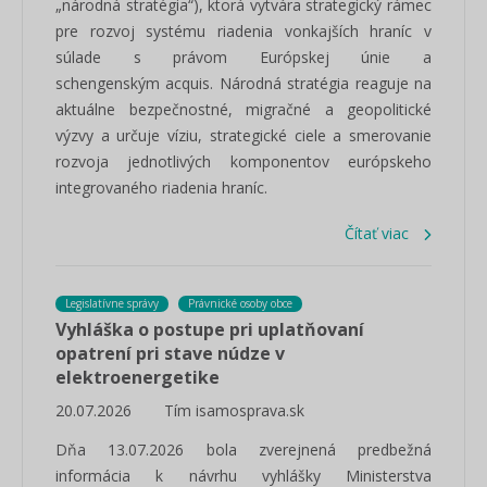
„národná stratégia“), ktorá vytvára strategický rámec
pre rozvoj systému riadenia vonkajších hraníc v
súlade s právom Európskej únie a
schengenským acquis. Národná stratégia reaguje na
aktuálne bezpečnostné, migračné a geopolitické
výzvy a určuje víziu, strategické ciele a smerovanie
rozvoja jednotlivých komponentov európskeho
integrovaného riadenia hraníc.
Čítať viac
Legislatívne správy
Právnické osoby obce
Vyhláška o postupe pri uplatňovaní
opatrení pri stave núdze v
elektroenergetike
20.07.2026
Tím isamosprava.sk
Dňa 13.07.2026 bola zverejnená predbežná
informácia k návrhu vyhlášky Ministerstva