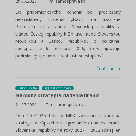
29.07.2026
Tím isamosprava.sk
Do pripomienkového konania bol predložený
nelegislatívny materiál „Návrh na uzavretie
Protokolu medzi vládou Slovenskej republiky a
vládou Českej republiky k Zmluve medzi Slovenskou
republikou a Českou republikou o policajnej
spolupráci z 6. februára 2026, ktorý upravuje
podmienky spolupráce v oblasti priestupkov“.
Čítať viac
Obec / Mesto
Legislatívne správy
Národná stratégia riadenia hraníc
21.07.2026
Tím isamosprava.sk
Dňa 20.7.2026 bola v MPK zverejnená Národná
stratégia európskeho integrovaného riadenia hraníc
Slovenskej republiky na roky 2027 – 2032 (ďalej len