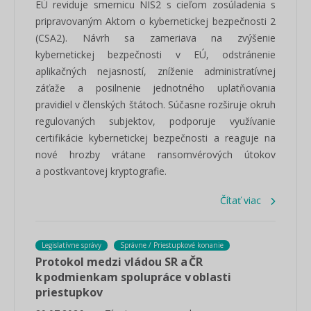
EÚ reviduje smernicu NIS2 s cieľom zosúladenia s
pripravovaným Aktom o kybernetickej bezpečnosti 2
(CSA2). Návrh sa zameriava na zvýšenie
kybernetickej bezpečnosti v EÚ, odstránenie
aplikačných nejasností, zníženie administratívnej
záťaže a posilnenie jednotného uplatňovania
pravidiel v členských štátoch. Súčasne rozširuje okruh
regulovaných subjektov, podporuje využívanie
certifikácie kybernetickej bezpečnosti a reaguje na
nové hrozby vrátane ransomvérových útokov
a postkvantovej kryptografie.
Čítať viac
Legislatívne správy
Správne / Priestupkové konanie
Protokol medzi vládou SR a ČR
k podmienkam spolupráce v oblasti
priestupkov