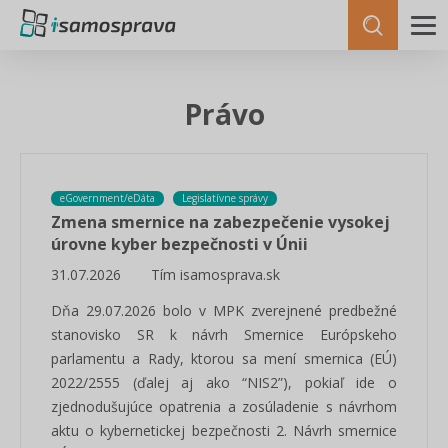
Právo
eGovernment/eDáta
Legislatívne správy
Zmena smernice na zabezpečenie vysokej
úrovne kyber bezpečnosti v Únii
31.07.2026
Tím isamosprava.sk
Dňa 29.07.2026 bolo v MPK zverejnené predbežné
stanovisko SR k návrh Smernice Európskeho
parlamentu a Rady, ktorou sa mení smernica (EÚ)
2022/2555 (ďalej aj ako “NIS2”), pokiaľ ide o
zjednodušujúce opatrenia a zosúladenie s návrhom
aktu o kybernetickej bezpečnosti 2. Návrh smernice