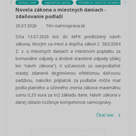
Daňový úrad
Legislatívne správy
Všeobecne záväzné nariadenia
Novela zákona o miestnych daniach -
zdaňovanie podlaží
20.07.2026
Tím isamosprava.sk
Dňa 13.07.2026 bol do MPK predložený návrh
zákona, ktorým sa mení a dopĺňa zákon č. 582/2004
Z. z. o miestnych daniach a miestnom poplatku za
komunálne odpady a drobné stavebné odpady (ďalej
len “návrh zákona”). V súčasnosti sú viacpodlažné
stavby zdanené degresívnou efektívnou daňovou
sadzbou, nakoľko príplatok za podlažie môže mať
podľa platného a účinného znenia zákona maximálnu
sumu 0,33 eura za m2 základu dane. Návrh zákona v
danej oblasti rozširuje kompetencie samosprávy.
Čítať viac