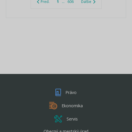
Pred.
1
...
606
Ďalšie
Právo
Ekonomika
Servis
Obecný a mestský úrad