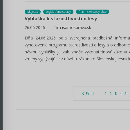
Majetok
Legislatívne správy
Právnické osoby obce
Vyhláška k starostlivosti o lesy
26.06.2026
Tím isamosprava.sk
Dňa 24.06.2026 bola zverejnená predbežná informá
vyhotovenie programu starostlivosti o lesy a o odbor
návrhu vyhlášky je zabezpečiť vykonateľnosť zákona 
zmeny vyplývajúce z návrhu zákona o Slovenskej lesníc
Pred.
1
2
3
4
5