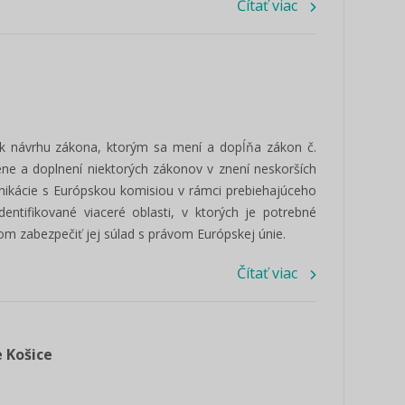
Čítať viac
 k návrhu zákona, ktorým sa mení a dopĺňa zákon č.
mene a doplnení niektorých zákonov v znení neskorších
unikácie s Európskou komisiou v rámci prebiehajúceho
dentifikované viaceré oblasti, v ktorých je potrebné
ľom zabezpečiť jej súlad s právom Európskej únie.
Čítať viac
 Košice