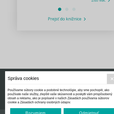
Zisti viac
Právne služby GPL
Prejsť do knižnice
Informácie COVID19
Legislatívne správy
Výskumný inštitút isamosprava.sk
Newsletter
Správa cookies
Právo
Ek
Používame súbory cookie a podobné technológie, aby sme pochopili, ako
používate naše služby, zlepšili vaše skúsenosti a poskytli vám prispôsobený
obsah a reklamu, ako je popísané v našich Zásadách používania súborov
cookie a Zásadách ochrany osobných údajov.
Rozumiem
Odmietnuť