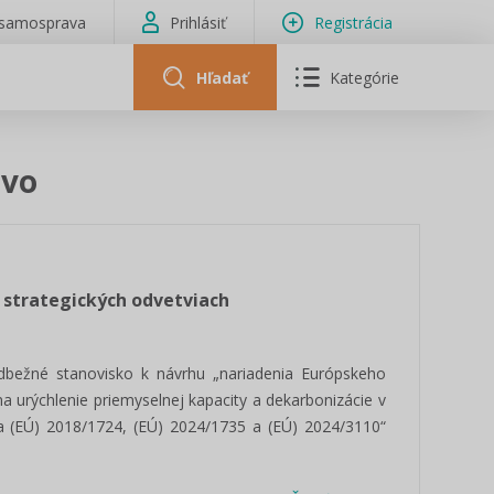
isamosprava
Prihlásiť
Registrácia
Hľadať
Kategórie
ávo
v strategických odvetviach
dbežné stanovisko k návrhu „nariadenia Európskeho
a urýchlenie priemyselnej kapacity a dekarbonizácie v
ia (EÚ) 2018/1724, (EÚ) 2024/1735 a (EÚ) 2024/3110“