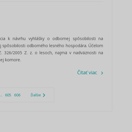
cia k návrhu vyhlášky o odbornej spôsobilosti na
nej spôsobilosti odborného lesného hospodára. Účelom
č. 326/2005 Z. z. o lesoch, najmä v nadväznosti na
kej komore.
Čítať viac
...
605
606
Ďalšie