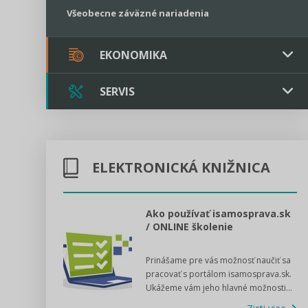
Všeobecne záväzné nariadenia
EKONOMIKA
SERVIS
Verejné obstarávanie
Majetok / Rozpočet
Triple licencia
Majetok
Sociálne podniky
ELEKTRONICKÁ KNIŽNICA
Kontakt
Rozpočet
Štátna pomoc
Online poradenstvo
l voľby 2022
Ako používať isamosprava.sk
/ ONLINE školenie
Tlačová agentúra
dný manuál pre
Prinášame pre vás možnosť naučiť sa
 poslanca obce,
VIDEO produkcia
pracovať s portálom isamosprava.sk.
v...
Ukážeme vám jeho hlavné možnosti...
Zisti viac
Štátna pomoc a GDPR asistencia