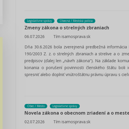
Legislatívne správy
Obecná / Mestská polícia
Zmeny zákona o strelných zbraniach
06.07.2026
Tím isamosprava.sk
Dňa 30.6.2026 bola zverejnená predbežná informácia
190/2003 Z. z. o strelných zbraniach a strelive a o z
predpisov (ďalej len „návrh zákona“). Na základe kom
konania o porušení povinnosti členského štátu boli i
spresniť alebo doplniť vnútroštátnu právnu úpravu s cie
Obec / Mesto
Legislatívne správy
Novela zákona o obecnom zriadení a o meste
02.07.2026
Tím isamosprava.sk