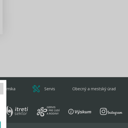
Zisti viac
onomika
Servis
Obecný a mestský úrad