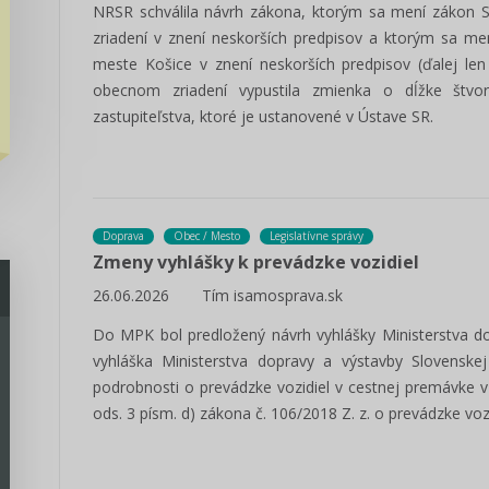
NRSR schválila návrh zákona, ktorým sa mení zákon 
zriadení v znení neskorších predpisov a ktorým sa me
meste Košice v znení neskorších predpisov (ďalej len
obecnom zriadení vypustila zmienka o dĺžke štv
zastupiteľstva, ktoré je ustanovené v Ústave SR.
Doprava
Obec / Mesto
Legislatívne správy
Zmeny vyhlášky k prevádzke vozidiel
26.06.2026
Tím isamosprava.sk
Do MPK bol predložený návrh vyhlášky Ministerstva do
vyhláška Ministerstva dopravy a výstavby Slovenskej
podrobnosti o prevádzke vozidiel v cestnej premávke v
ods. 3 písm. d) zákona č. 106/2018 Z. z. o prevádzke voz