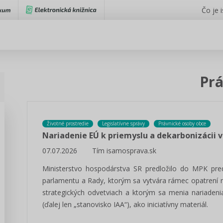
Čo je 
Pr
Životné prostredie
Legislatívne správy
Právnické osoby obce
Nariadenie EÚ k priemyslu a dekarbonizácii 
07.07.2026
Tím isamosprava.sk
Ministerstvo hospodárstva SR predložilo do MPK pre
parlamentu a Rady, ktorým sa vytvára rámec opatrení n
strategických odvetviach a ktorým sa menia nariaden
(ďalej len „stanovisko IAA“), ako iniciatívny materiál.