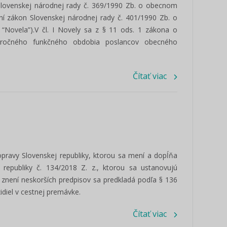
Slovenskej národnej rady č. 369/1990 Zb. o obecnom
ní zákon Slovenskej národnej rady č. 401/1990 Zb. o
 “Novela”).V čl. I Novely sa z § 11 ods. 1 zákona o
orročného funkčného obdobia poslancov obecného
Čítať viac
pravy Slovenskej republiky, ktorou sa mení a dopĺňa
 republiky č. 134/2018 Z. z., ktorou sa ustanovujú
 znení neskorších predpisov sa predkladá podľa § 136
idiel v cestnej premávke.
Čítať viac