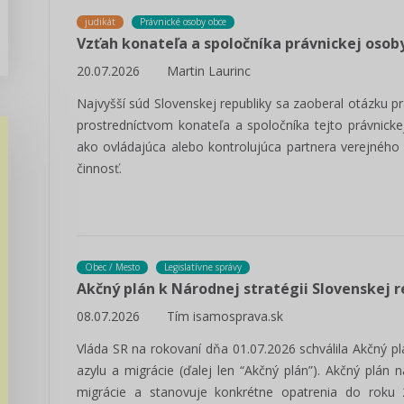
judikát
Právnické osoby obce
Vzťah konateľa a spoločníka právnickej osob
20.07.2026
Martin Laurinc
Najvyšší súd Slovenskej republiky sa zaoberal otázku
prostredníctvom konateľa a spoločníka tejto právnicke
ako ovládajúca alebo kontrolujúca partnera verejného
činnosť.
Obec / Mesto
Legislatívne správy
Akčný plán k Národnej stratégii Slovenskej r
08.07.2026
Tím isamosprava.sk
Vláda SR na rokovaní dňa 01.07.2026 schválila Akčný plá
azylu a migrácie (ďalej len “Akčný plán”). Akčný plán
migrácie a stanovuje konkrétne opatrenia do roku 2