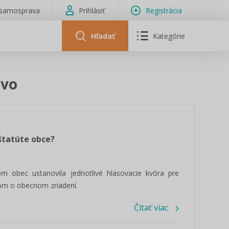
isamosprava
Prihlásiť
Registrácia
Hľadať
Kategórie
ávo
štatúte obce?
om obec ustanovila jednotlivé hlasovacie kvóra pre
om o obecnom zriadení.
Čítať viac