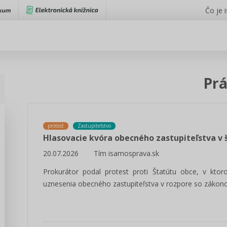
Čo je 
Pr
protest
Zastupiteľstvo
Hlasovacie kvóra obecného zastupiteľstva v 
20.07.2026
Tím isamosprava.sk
Prokurátor podal protest proti Štatútu obce, v ktor
uznesenia obecného zastupiteľstva v rozpore so zákon