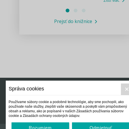
Zisti viac
Právne služby GPL
Prejsť do knižnice
Informácie COVID19
Legislatívne správy
Výskumný inštitút isamosprava.sk
Newsletter
Správa cookies
Právo
Ek
Používame súbory cookie a podobné technológie, aby sme pochopili, ako
používate naše služby, zlepšili vaše skúsenosti a poskytli vám prispôsobený
obsah a reklamu, ako je popísané v našich Zásadách používania súborov
cookie a Zásadách ochrany osobných údajov.
Rozumiem
Odmietnuť