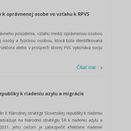
y k oprávnenej osobe vo vzťahu k RPVS
 právneho posúdenia, vzťahu medzi oprávnenou osobou
j osoby a fyzickou osobou, ktorá bola identifikovaná
 sektora alebo v prospech ktorej PVS vykonáva svoju
Čítať viac
epubliky k riadeniu azylu a migrácie
n k Národnej stratégii Slovenskej republiky k riadeniu
 nadväzuje na Národnú stratégiu SR k riadeniu azylu a
031. Jeho cieľom je zabezpečiť efektívne riadenie