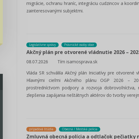
migrácie, ochranu hraníc, integráciu cudzincov a koor
zainteresovanými subjektmi.
Legislatívne správy
Právnické osoby obce
Akčný plán pre otvorené vládnutie 2026 – 202
08.07.2026
Tím isamosprava.sk
Vláda SR schválila Akčný plán Iniciatívy pre otvorené 
Hlavnými cieľmi Akčného plánu OGP 2026 – 2028
prostredníctvom podpory a rozvoja dobrovoľníctva, r
zlepšenia zapájania neštátnych aktérov do tvorby verejn
prípadová štúdia
Obecná / Mestská polícia
Zmluvná obecná polícia a odtlačok pečiatky