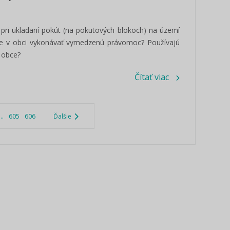
ť pri ukladaní pokút (na pokutových blokoch) na území
cie v obci vykonávať vymedzenú právomoc? Používajú
 obce?
Čítať viac
...
605
606
Ďalšie