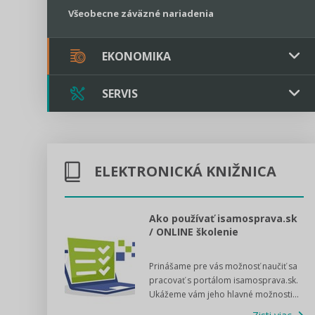
Všeobecne záväzné nariadenia
EKONOMIKA
SERVIS
Verejné obstarávanie
Majetok / Rozpočet
Triple licencia
Majetok
Sociálne podniky
ELEKTRONICKÁ KNIŽNICA
Kontakt
Rozpočet
Štátna pomoc
Online poradenstvo
l voľby 2022
Ako používať isamosprava.sk
/ ONLINE školenie
Tlačová agentúra
dný manuál pre
Prinášame pre vás možnosť naučiť sa
 poslanca obce,
VIDEO produkcia
pracovať s portálom isamosprava.sk.
v...
Ukážeme vám jeho hlavné možnosti...
Zisti viac
Štátna pomoc a GDPR asistencia