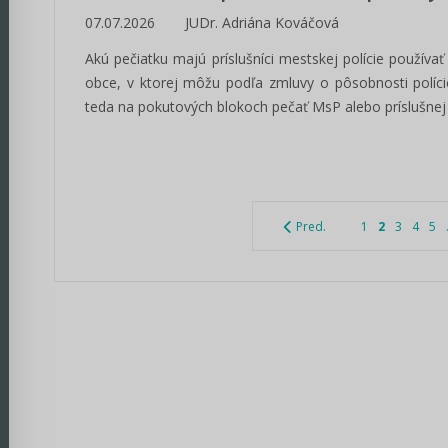
07.07.2026
JUDr. Adriána Kováčová
Akú pečiatku majú príslušníci mestskej polície používa
obce, v ktorej môžu podľa zmluvy o pôsobnosti polí
teda na pokutových blokoch pečať MsP alebo príslušnej
Pred.
1
2
3
4
5