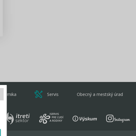
Zisti viac
onomika
Servis
Obecný a mestský úrad