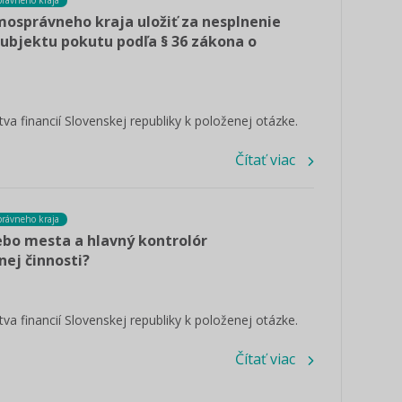
rávneho kraja
mosprávneho kraja uložiť za nesplnenie
ubjektu pokutu podľa § 36 zákona o
va financií Slovenskej republiky k položenej otázke.
Čítať viac
rávneho kraja
ebo mesta a hlavný kontrolór
ej činnosti?
va financií Slovenskej republiky k položenej otázke.
Čítať viac