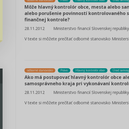
odborné stanovisko
Právo
Hlavný kontrolór obce
Úrad samosp
Môže hlavný kontrolór obce, mesta alebo sa
alebo porušenie povinností kontrolovaného s
finančnej kontrole?
28.11.2012
Ministerstvo financií Slovenskej republiky
V texte si môžete prečítať odborné stanovisko Ministerst
odborné stanovisko
Právo
Hlavný kontrolór obce
Úrad samosp
Ako má postupovať hlavný kontrolór obce al
samosprávneho kraja pri vykonávaní kontroln
28.11.2012
Ministerstvo financií Slovenskej republiky
V texte si môžete prečítať odborné stanovisko Ministerst