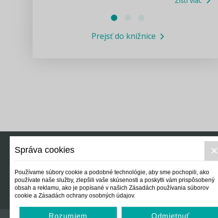
Zisti viac
Právne služby GPL
Prejsť do knižnice
Informácie COVID19
Legislatívne správy
Výskumný inštitút isamosprava.sk
Newsletter
Správa cookies
Právo
Ek
Používame súbory cookie a podobné technológie, aby sme pochopili, ako
používate naše služby, zlepšili vaše skúsenosti a poskytli vám prispôsobený
obsah a reklamu, ako je popísané v našich Zásadách používania súborov
cookie a Zásadách ochrany osobných údajov.
Rozumiem
Odmietnuť