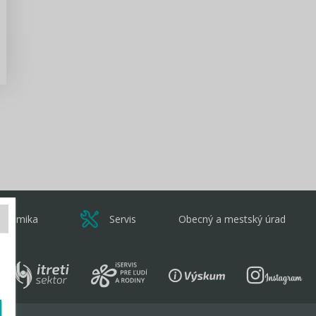
Zisti viac
onomika
Servis
Obecný a mestský úrad