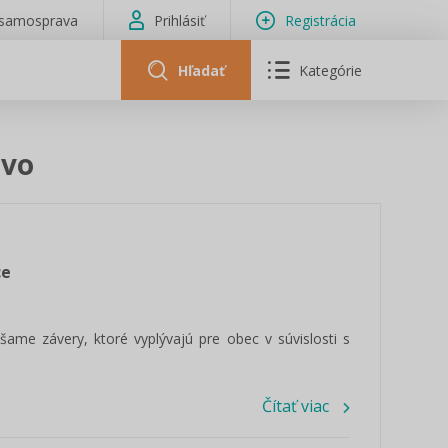
isamosprava
Prihlásiť
Registrácia
Hľadať
Kategórie
ávo
ce
me závery, ktoré vyplývajú pre obec v súvislosti s
Čítať viac