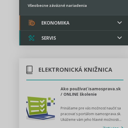
Všeobecne záväzné nariadenia
EKONOMIKA
SERVIS
Verejné obstarávanie
Majetok / Rozpočet
Triple licencia
Majetok
Sociálne podniky
ELEKTRONICKÁ KNIŽNICA
Kontakt
Rozpočet
Štátna pomoc
Online poradenstvo
l voľby 2022
Ako používať isamosprava.sk
/ ONLINE školenie
Tlačová agentúra
dný manuál pre
Prinášame pre vás možnosť naučiť sa
 poslanca obce,
VIDEO produkcia
pracovať s portálom isamosprava.sk.
v...
Ukážeme vám jeho hlavné možnosti...
Zisti viac
Štátna pomoc a GDPR asistencia