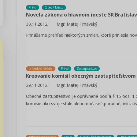
Právo
Obec / Mesto
Novela zákona o hlavnom meste SR Bratislav
30.11.2012
Mgr. Matej Trnavský
Prinášame prehľad niektorých zmien, ktoré priniesla no
prípadová štúdia
Právo
Zastupiteľstvo
Kreovanie komisií obecným zastupiteľstvom 
29.11.2012
Mgr. Matej Trnavský
Obecné zastupiteľstvo je oprávnené podľa § 15 ods. 1
komisie ako svoje stále alebo dočasné poradné, iniciatí