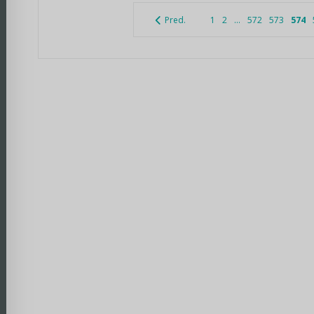
Pred.
1
2
...
572
573
574