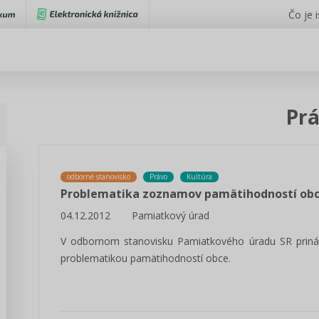
Čo je 
Pr
odborné stanovisko
Právo
Kultúra
Problematika zoznamov pamätihodností ob
04.12.2012
Pamiatkový úrad
V odbornom stanovisku Pamiatkového úradu SR prináša
problematikou pamätihodností obce.