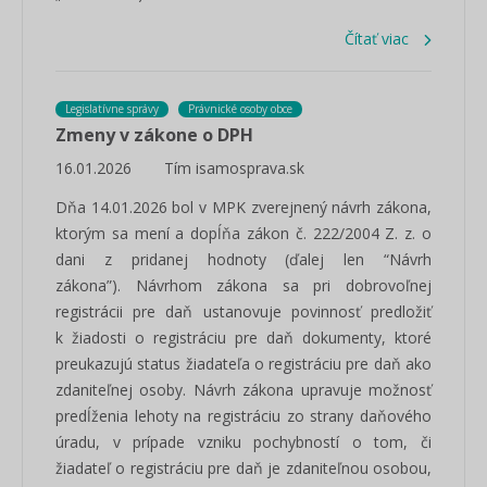
Čítať viac
Legislatívne správy
Právnické osoby obce
Zmeny v zákone o DPH
16.01.2026
Tím isamosprava.sk
Dňa 14.01.2026 bol v MPK zverejnený návrh zákona,
ktorým sa mení a dopĺňa zákon č. 222/2004 Z. z. o
dani z pridanej hodnoty (ďalej len “Návrh
zákona”). Návrhom zákona sa pri dobrovoľnej
registrácii pre daň ustanovuje povinnosť predložiť
k žiadosti o registráciu pre daň dokumenty, ktoré
preukazujú status žiadateľa o registráciu pre daň ako
zdaniteľnej osoby. Návrh zákona upravuje možnosť
predĺženia lehoty na registráciu zo strany daňového
úradu, v prípade vzniku pochybností o tom, či
žiadateľ o registráciu pre daň je zdaniteľnou osobou,