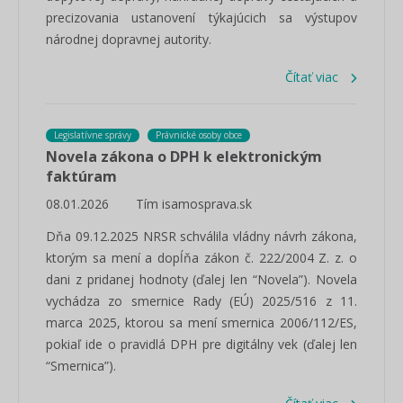
precizovania ustanovení týkajúcich sa výstupov
národnej dopravnej autority.
Čítať viac
Legislatívne správy
Právnické osoby obce
Novela zákona o DPH k elektronickým
faktúram
08.01.2026
Tím isamosprava.sk
Dňa 09.12.2025 NRSR schválila vládny návrh zákona,
ktorým sa mení a dopĺňa zákon č. 222/2004 Z. z. o
dani z pridanej hodnoty (ďalej len “Novela”). Novela
vychádza zo smernice Rady (EÚ) 2025/516 z 11.
marca 2025, ktorou sa mení smernica 2006/112/ES,
pokiaľ ide o pravidlá DPH pre digitálny vek (ďalej len
“Smernica”).