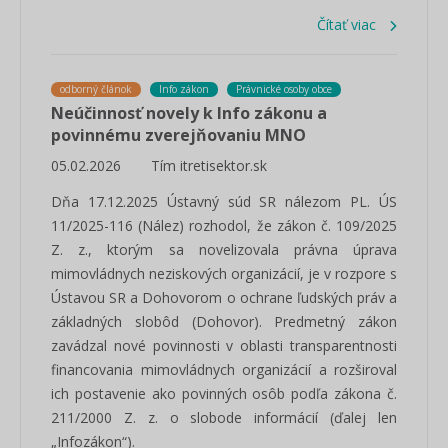
Čítať viac
odborný článok
Info zákon
Právnické osoby obce
Neúčinnosť novely k Info zákonu a
povinnému zverejňovaniu MNO
05.02.2026
Tím itretisektor.sk
Dňa 17.12.2025 Ústavný súd SR nálezom PL. ÚS
11/2025-116 (Nález) rozhodol, že zákon č. 109/2025
Z. z., ktorým sa novelizovala právna úprava
mimovládnych neziskových organizácií, je v rozpore s
Ústavou SR a Dohovorom o ochrane ľudských práv a
základných slobôd (Dohovor). Predmetný zákon
zavádzal nové povinnosti v oblasti transparentnosti
financovania mimovládnych organizácií a rozširoval
ich postavenie ako povinných osôb podľa zákona č.
211/2000 Z. z. o slobode informácií (ďalej len
„Infozákon“).