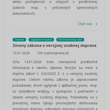
alebo pochybnosti o údajoch v predloženej
žiadosti resp. v priložených sprievodných
dokumentoch.
Čítať viac
Doprava
Legislatívne správy
Právnické osoby obce
Zmeny zákona o verejnej osobnej doprave
15.01.2026
Tím isamosprava.sk
Dňa 14.01.2026 bola zverejnená predbežná
informácia k návrhu zákona, ktorým sa mení a
dopĺňa zákon č. 332/2023 Z. z. o verejnej osobnej
doprave. Cieľom návrhu zákona je zapracovanie
požiadaviek, ktoré vyplynuli z aplikačnej praxe, resp.
sú výsledkom analýzy, v spolupráci s partnermi v
oblasti verejnej osobnej dopravy. Požiadavky sa v
prevažnej miere týkajú presnejšieho definovania
dopytovej dopravy, náhradnej dopravy cestujúcich a