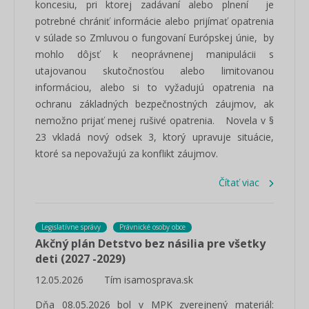
koncesiu, pri ktorej zadávaní alebo plnení je
potrebné chrániť informácie alebo prijímať opatrenia
v súlade so Zmluvou o fungovaní Európskej únie, by
mohlo dôjsť k neoprávnenej manipulácii s
utajovanou skutočnosťou alebo limitovanou
informáciou, alebo si to vyžadujú opatrenia na
ochranu základných bezpečnostných záujmov, ak
nemožno prijať menej rušivé opatrenia. Novela v §
23 vkladá nový odsek 3, ktorý upravuje situácie,
ktoré sa nepovažujú za konflikt záujmov.
Čítať viac
Legislatívne správy
Právnické osoby obce
Akčný plán Detstvo bez násilia pre všetky
deti (2027 -2029)
12.05.2026
Tím isamosprava.sk
Dňa 08.05.2026 bol v MPK zverejnený materiál: