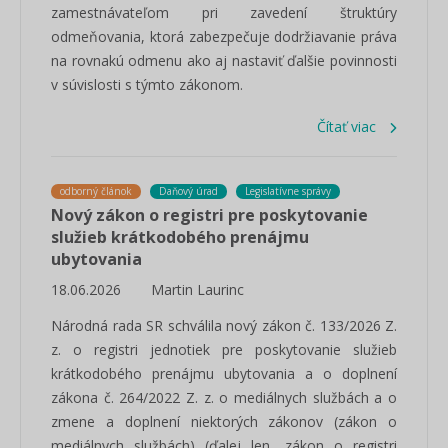
zamestnávateľom pri zavedení štruktúry
odmeňovania, ktorá zabezpečuje dodržiavanie práva
na rovnakú odmenu ako aj nastaviť ďalšie povinnosti
v súvislosti s týmto zákonom.
Čítať viac
odborný článok
Daňový úrad
Legislatívne správy
Nový zákon o registri pre poskytovanie
služieb krátkodobého prenájmu
ubytovania
18.06.2026
Martin Laurinc
Národná rada SR schválila nový zákon č. 133/2026 Z.
z. o registri jednotiek pre poskytovanie služieb
krátkodobého prenájmu ubytovania a o doplnení
zákona č. 264/2022 Z. z. o mediálnych službách a o
zmene a doplnení niektorých zákonov (zákon o
mediálnych službách) (ďalej len „zákon o registri