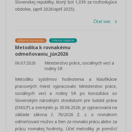
Slovenskej republiky, ktorý bol 1,039 za rozhodujúce
obdobie, (apríl 2026/apríl 2025).
Čítať viac
odborné stanovisko
Interné riadenie
Metodika k rovnakému
odmeňovaniu_jún2026
06.07.2026
Ministerstvo práce, sociálnych vecí a
rodiny SR
Metodiku systémov hodnotenia a klasifikácie
pracovných miest vypracovalo Ministerstvo práce,
sociálnych vecí a rodiny SR po konzultácii so
Slovenským národným strediskom pre ľudské práva
(SNSĽP) a zverejnilo ju 30.06.2026; je vypracovaná na
základe zákona č. 76/2026 Z. z. o rovnakom
odmeňovaní mužov a žien za rovnakú prácu alebo za
prácu rovnakej hodnoty, Účel metodiky je pomôcť