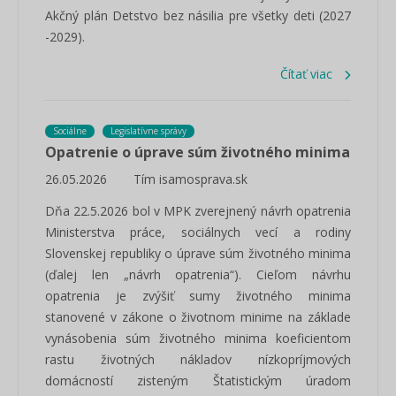
Akčný plán Detstvo bez násilia pre všetky deti (2027
-2029).
Čítať viac
Sociálne
Legislatívne správy
Opatrenie o úprave súm životného minima
26.05.2026
Tím isamosprava.sk
Dňa 22.5.2026 bol v MPK zverejnený návrh opatrenia
Ministerstva práce, sociálnych vecí a rodiny
Slovenskej republiky o úprave súm životného minima
(ďalej len „návrh opatrenia“). Cieľom návrhu
opatrenia je zvýšiť sumy životného minima
stanovené v zákone o životnom minime na základe
vynásobenia súm životného minima koeficientom
rastu životných nákladov nízkopríjmových
domácností zisteným Štatistickým úradom