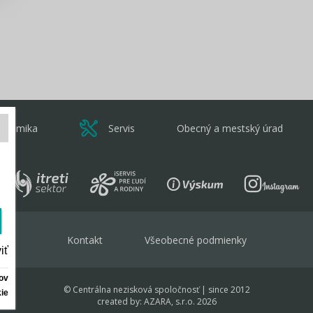
onomika
Servis
Obecný a mestský úrad
Kontakt
Všeobecné podmienky
iť
ov
© Centrálna nezisková spoločnosť | since 2012
ie
created by:
AZARA, s.r.o.
2026