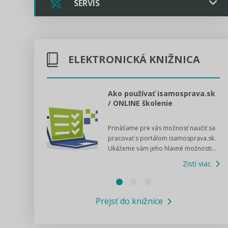
SERVIS
Triple licencia
ELEKTRONICKÁ KNIŽNICA
Kontakt
Online poradenstvo
l voľby 2022
Ako používať isamosprava.sk
/ ONLINE školenie
Tlačová agentúra
dný manuál pre
Prinášame pre vás možnosť naučiť sa
 poslanca obce,
VIDEO produkcia
pracovať s portálom isamosprava.sk.
v...
Ukážeme vám jeho hlavné možnosti...
Zisti viac
Štátna pomoc a GDPR asistencia
Zisti viac
Právne služby GPL
Prejsť do knižnice
Informácie COVID19