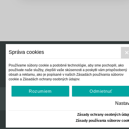
Legislatívne správy
Výskumný inštitút isamosprava.sk
Newsletter
Správa cookies
Právo
Ek
Používame súbory cookie a podobné technológie, aby sme pochopili, ako
používate naše služby, zlepšili vaše skúsenosti a poskytli vám prispôsobený
obsah a reklamu, ako je popísané v našich Zásadách používania súborov
cookie a Zásadách ochrany osobných údajov.
Rozumiem
Odmietnuť
Nastav
Zásady ochrany osobných údaj
Zásady používania súborov cook